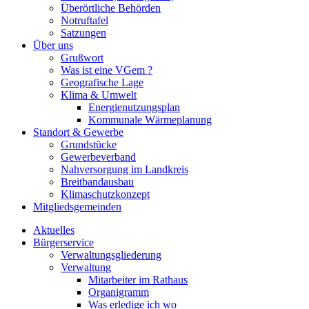
Überörtliche Behörden
Notruftafel
Satzungen
Über uns
Grußwort
Was ist eine VGem ?
Geografische Lage
Klima & Umwelt
Energienutzungsplan
Kommunale Wärmeplanung
Standort & Gewerbe
Grundstücke
Gewerbeverband
Nahversorgung im Landkreis
Breitbandausbau
Klimaschutzkonzept
Mitgliedsgemeinden
Aktuelles
Bürgerservice
Verwaltungsgliederung
Verwaltung
Mitarbeiter im Rathaus
Organigramm
Was erledige ich wo