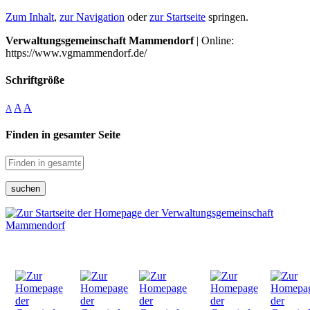
Zum Inhalt
,
zur Navigation
oder
zur Startseite
springen.
Verwaltungsgemeinschaft Mammendorf
| Online:
https://www.vgmammendorf.de/
Schriftgröße
A
A
A
Finden in gesamter Seite
suchen