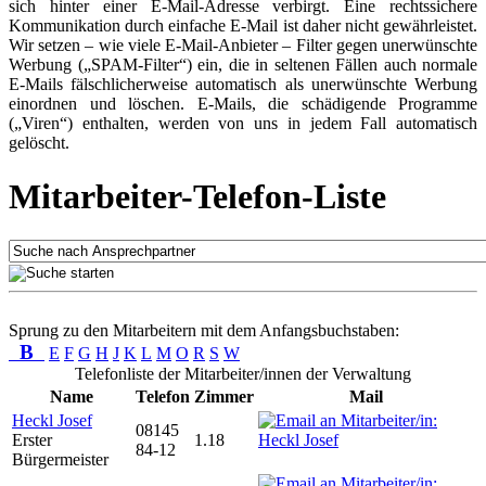
sich hinter einer E-Mail-Adresse verbirgt. Eine rechtssichere
Kommunikation durch einfache E-Mail ist daher nicht gewährleistet.
Wir setzen – wie viele E-Mail-Anbieter – Filter gegen unerwünschte
Werbung („SPAM-Filter“) ein, die in seltenen Fällen auch normale
E-Mails fälschlicherweise automatisch als unerwünschte Werbung
einordnen und löschen. E-Mails, die schädigende Programme
(„Viren“) enthalten, werden von uns in jedem Fall automatisch
gelöscht.
Mitarbeiter-Telefon-Liste
Sprung zu den Mitarbeitern mit dem Anfangsbuchstaben:
B
E
F
G
H
J
K
L
M
O
R
S
W
Telefonliste der Mitarbeiter/innen der Verwaltung
Name
Telefon
Zimmer
Mail
Heckl Josef
08145
Erster
1.18
84-12
Bürgermeister