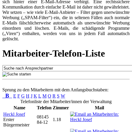
sich hinter einer E-Mail-Adresse verbirgt. Eine rechtssichere
Kommunikation durch einfache E-Mail ist daher nicht gewährleistet.
Wir setzen – wie viele E-Mail-Anbieter – Filter gegen unerwünschte
Werbung („SPAM-Filter“) ein, die in seltenen Fällen auch normale
E-Mails fälschlicherweise automatisch als unerwünschte Werbung
einordnen und löschen. E-Mails, die schädigende Programme
(„Viren“) enthalten, werden von uns in jedem Fall automatisch
gelöscht.
Mitarbeiter-Telefon-Liste
Sprung zu den Mitarbeitern mit dem Anfangsbuchstaben:
B
E
F
G
H
J
K
L
M
O
R
S
W
Telefonliste der Mitarbeiter/innen der Verwaltung
Name
Telefon
Zimmer
Mail
Heckl Josef
08145
Erster
1.18
84-12
Bürgermeister