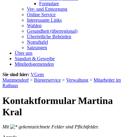
Formulare
Ver- und Entsorgung
Online Service
Interessante Links
Wahlen
Gesundheit (überregional)
Überörtliche Behörden
Notruftafel
Satzungen
Über uns
Standort & Gewerbe
Mitgliedsgemeinden
Sie sind hier:
VGem
Mammendorf
>
Bürgerservice
>
Verwaltung
>
Mitarbeiter im
Rathaus
Kontaktformular Martina
Kral
Mit
gekennzeichnete Felder sind Pflichtfelder.