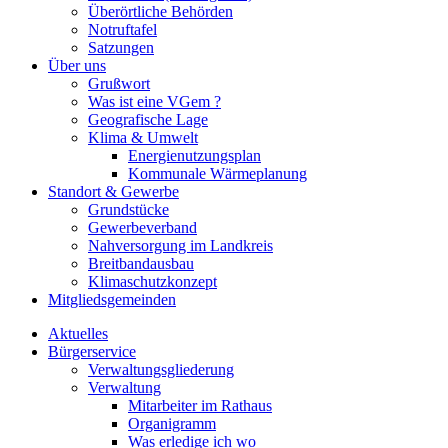
Überörtliche Behörden
Notruftafel
Satzungen
Über uns
Grußwort
Was ist eine VGem ?
Geografische Lage
Klima & Umwelt
Energienutzungsplan
Kommunale Wärmeplanung
Standort & Gewerbe
Grundstücke
Gewerbeverband
Nahversorgung im Landkreis
Breitbandausbau
Klimaschutzkonzept
Mitgliedsgemeinden
Aktuelles
Bürgerservice
Verwaltungsgliederung
Verwaltung
Mitarbeiter im Rathaus
Organigramm
Was erledige ich wo