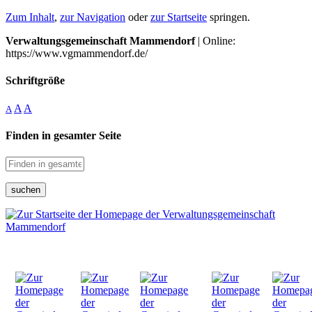
Zum Inhalt
,
zur Navigation
oder
zur Startseite
springen.
Verwaltungsgemeinschaft Mammendorf
| Online:
https://www.vgmammendorf.de/
Schriftgröße
A
A
A
Finden in gesamter Seite
suchen