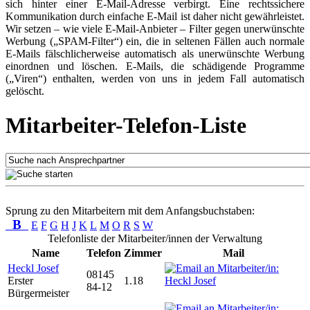
sich hinter einer E-Mail-Adresse verbirgt. Eine rechtssichere
Kommunikation durch einfache E-Mail ist daher nicht gewährleistet.
Wir setzen – wie viele E-Mail-Anbieter – Filter gegen unerwünschte
Werbung („SPAM-Filter“) ein, die in seltenen Fällen auch normale
E-Mails fälschlicherweise automatisch als unerwünschte Werbung
einordnen und löschen. E-Mails, die schädigende Programme
(„Viren“) enthalten, werden von uns in jedem Fall automatisch
gelöscht.
Mitarbeiter-Telefon-Liste
Sprung zu den Mitarbeitern mit dem Anfangsbuchstaben:
B
E
F
G
H
J
K
L
M
O
R
S
W
Telefonliste der Mitarbeiter/innen der Verwaltung
Name
Telefon
Zimmer
Mail
Heckl Josef
08145
Erster
1.18
84-12
Bürgermeister