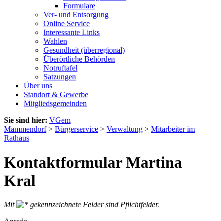
Formulare
Ver- und Entsorgung
Online Service
Interessante Links
Wahlen
Gesundheit (überregional)
Überörtliche Behörden
Notruftafel
Satzungen
Über uns
Standort & Gewerbe
Mitgliedsgemeinden
Sie sind hier:
VGem
Mammendorf
>
Bürgerservice
>
Verwaltung
>
Mitarbeiter im
Rathaus
Kontaktformular Martina
Kral
Mit
gekennzeichnete Felder sind Pflichtfelder.