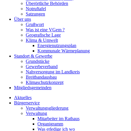
Überörtliche Behörden
Notruftafel
Satzungen
Über uns
Grußwort
Was ist eine VGem ?
Geografische Lage
Klima & Umwelt
Energienutzungsplan
Kommunale Wärmeplanung
Standort & Gewerbe
Grundstücke
Gewerbeverband
Nahversorgung im Landkreis
Breitbandausbau
Klimaschutzkonzept
Mitgliedsgemeinden
Aktuelles
Bürgerservice
Verwaltungsgliederung
Verwaltung
Mitarbeiter im Rathaus
Organigramm
Was erledige ich wo