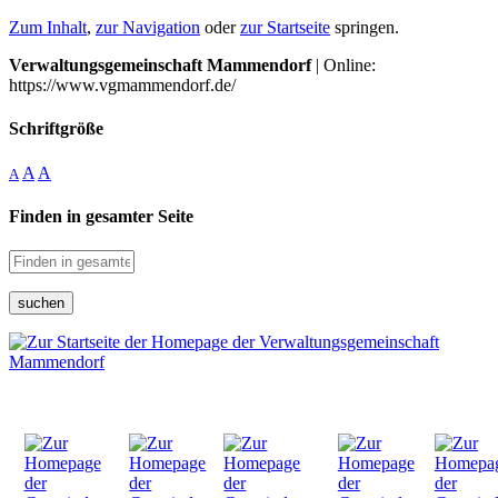
Zum Inhalt
,
zur Navigation
oder
zur Startseite
springen.
Verwaltungsgemeinschaft Mammendorf
| Online:
https://www.vgmammendorf.de/
Schriftgröße
A
A
A
Finden in gesamter Seite
suchen