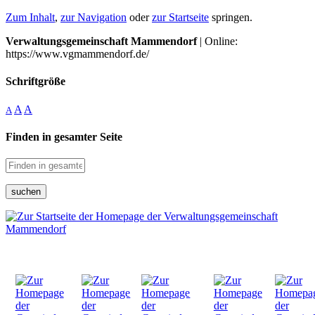
Zum Inhalt
,
zur Navigation
oder
zur Startseite
springen.
Verwaltungsgemeinschaft Mammendorf
| Online:
https://www.vgmammendorf.de/
Schriftgröße
A
A
A
Finden in gesamter Seite
suchen