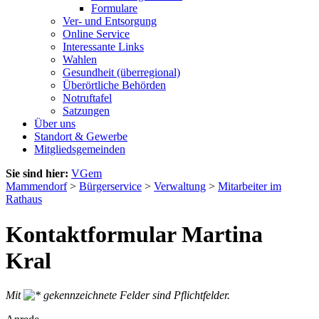
Formulare
Ver- und Entsorgung
Online Service
Interessante Links
Wahlen
Gesundheit (überregional)
Überörtliche Behörden
Notruftafel
Satzungen
Über uns
Standort & Gewerbe
Mitgliedsgemeinden
Sie sind hier:
VGem
Mammendorf
>
Bürgerservice
>
Verwaltung
>
Mitarbeiter im
Rathaus
Kontaktformular Martina
Kral
Mit
gekennzeichnete Felder sind Pflichtfelder.