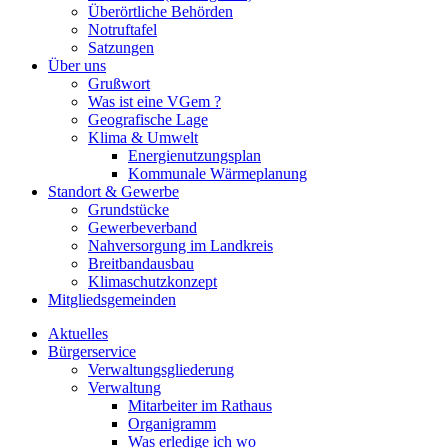
Überörtliche Behörden
Notruftafel
Satzungen
Über uns
Grußwort
Was ist eine VGem ?
Geografische Lage
Klima & Umwelt
Energienutzungsplan
Kommunale Wärmeplanung
Standort & Gewerbe
Grundstücke
Gewerbeverband
Nahversorgung im Landkreis
Breitbandausbau
Klimaschutzkonzept
Mitgliedsgemeinden
Aktuelles
Bürgerservice
Verwaltungsgliederung
Verwaltung
Mitarbeiter im Rathaus
Organigramm
Was erledige ich wo