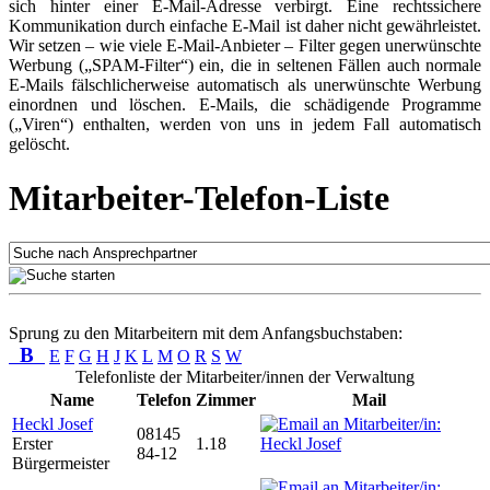
sich hinter einer E-Mail-Adresse verbirgt. Eine rechtssichere
Kommunikation durch einfache E-Mail ist daher nicht gewährleistet.
Wir setzen – wie viele E-Mail-Anbieter – Filter gegen unerwünschte
Werbung („SPAM-Filter“) ein, die in seltenen Fällen auch normale
E-Mails fälschlicherweise automatisch als unerwünschte Werbung
einordnen und löschen. E-Mails, die schädigende Programme
(„Viren“) enthalten, werden von uns in jedem Fall automatisch
gelöscht.
Mitarbeiter-Telefon-Liste
Sprung zu den Mitarbeitern mit dem Anfangsbuchstaben:
B
E
F
G
H
J
K
L
M
O
R
S
W
Telefonliste der Mitarbeiter/innen der Verwaltung
Name
Telefon
Zimmer
Mail
Heckl Josef
08145
Erster
1.18
84-12
Bürgermeister