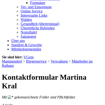
Formulare
Ver- und Entsorgung
Online Service
Interessante Links
Wahlen
Gesundheit (überregional)
Überörtliche Behörden
Notruftafel
Satzungen
Über uns
Standort & Gewerbe
Mitgliedsgemeinden
Sie sind hier:
VGem
Mammendorf
>
Bürgerservice
>
Verwaltung
>
Mitarbeiter im
Rathaus
Kontaktformular Martina
Kral
Mit
gekennzeichnete Felder sind Pflichtfelder.