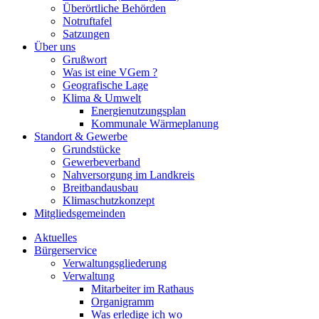
Überörtliche Behörden
Notruftafel
Satzungen
Über uns
Grußwort
Was ist eine VGem ?
Geografische Lage
Klima & Umwelt
Energienutzungsplan
Kommunale Wärmeplanung
Standort & Gewerbe
Grundstücke
Gewerbeverband
Nahversorgung im Landkreis
Breitbandausbau
Klimaschutzkonzept
Mitgliedsgemeinden
Aktuelles
Bürgerservice
Verwaltungsgliederung
Verwaltung
Mitarbeiter im Rathaus
Organigramm
Was erledige ich wo