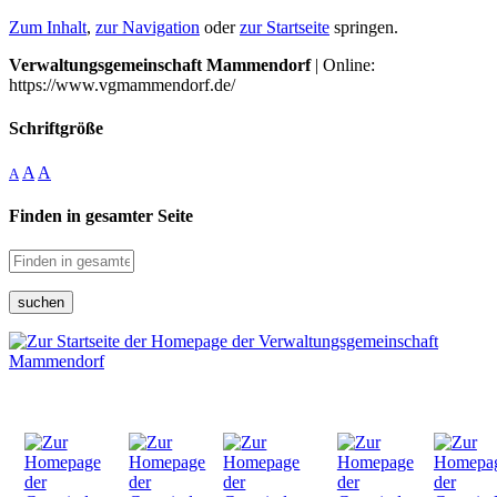
Zum Inhalt
,
zur Navigation
oder
zur Startseite
springen.
Verwaltungsgemeinschaft Mammendorf
| Online:
https://www.vgmammendorf.de/
Schriftgröße
A
A
A
Finden in gesamter Seite
suchen