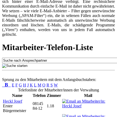
sich hinter einer E-Mail-Adresse verbirgt. Eine rechtssichere
Kommunikation durch einfache E-Mail ist daher nicht gewährleistet.
Wir setzen – wie viele E-Mail-Anbieter – Filter gegen unerwünschte
Werbung („SPAM-Filter“) ein, die in seltenen Fällen auch normale
E-Mails fälschlicherweise automatisch als unerwünschte Werbung
einordnen und löschen. E-Mails, die schädigende Programme
(„Viren“) enthalten, werden von uns in jedem Fall automatisch
gelöscht.
Mitarbeiter-Telefon-Liste
Sprung zu den Mitarbeitern mit dem Anfangsbuchstaben:
B
E
F
G
H
J
K
L
M
O
R
S
W
Telefonliste der Mitarbeiter/innen der Verwaltung
Name
Telefon
Zimmer
Mail
Heckl Josef
08145
Erster
1.18
84-12
Bürgermeister