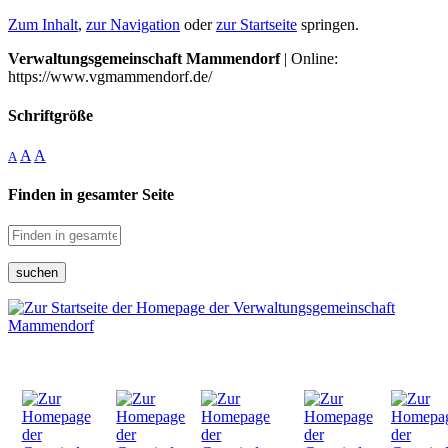
Zum Inhalt
,
zur Navigation
oder
zur Startseite
springen.
Verwaltungsgemeinschaft Mammendorf
| Online:
https://www.vgmammendorf.de/
Schriftgröße
A
A
A
Finden in gesamter Seite
suchen