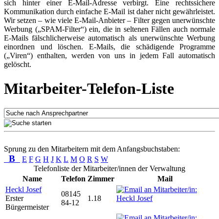
sich hinter einer E-Mail-Adresse verbirgt. Eine rechtssichere
Kommunikation durch einfache E-Mail ist daher nicht gewährleistet.
Wir setzen – wie viele E-Mail-Anbieter – Filter gegen unerwünschte
Werbung („SPAM-Filter“) ein, die in seltenen Fällen auch normale
E-Mails fälschlicherweise automatisch als unerwünschte Werbung
einordnen und löschen. E-Mails, die schädigende Programme
(„Viren“) enthalten, werden von uns in jedem Fall automatisch
gelöscht.
Mitarbeiter-Telefon-Liste
Sprung zu den Mitarbeitern mit dem Anfangsbuchstaben:
B
E
F
G
H
J
K
L
M
O
R
S
W
Telefonliste der Mitarbeiter/innen der Verwaltung
Name
Telefon
Zimmer
Mail
Heckl Josef
08145
Erster
1.18
84-12
Bürgermeister