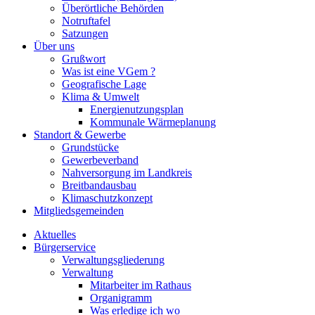
Überörtliche Behörden
Notruftafel
Satzungen
Über uns
Grußwort
Was ist eine VGem ?
Geografische Lage
Klima & Umwelt
Energienutzungsplan
Kommunale Wärmeplanung
Standort & Gewerbe
Grundstücke
Gewerbeverband
Nahversorgung im Landkreis
Breitbandausbau
Klimaschutzkonzept
Mitgliedsgemeinden
Aktuelles
Bürgerservice
Verwaltungsgliederung
Verwaltung
Mitarbeiter im Rathaus
Organigramm
Was erledige ich wo