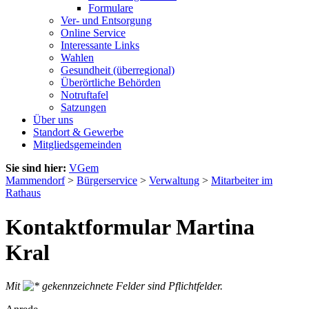
Formulare
Ver- und Entsorgung
Online Service
Interessante Links
Wahlen
Gesundheit (überregional)
Überörtliche Behörden
Notruftafel
Satzungen
Über uns
Standort & Gewerbe
Mitgliedsgemeinden
Sie sind hier:
VGem
Mammendorf
>
Bürgerservice
>
Verwaltung
>
Mitarbeiter im
Rathaus
Kontaktformular Martina
Kral
Mit
gekennzeichnete Felder sind Pflichtfelder.