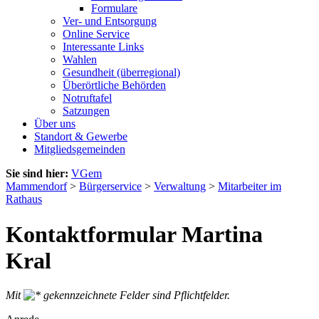
Formulare
Ver- und Entsorgung
Online Service
Interessante Links
Wahlen
Gesundheit (überregional)
Überörtliche Behörden
Notruftafel
Satzungen
Über uns
Standort & Gewerbe
Mitgliedsgemeinden
Sie sind hier:
VGem
Mammendorf
>
Bürgerservice
>
Verwaltung
>
Mitarbeiter im
Rathaus
Kontaktformular Martina
Kral
Mit
gekennzeichnete Felder sind Pflichtfelder.