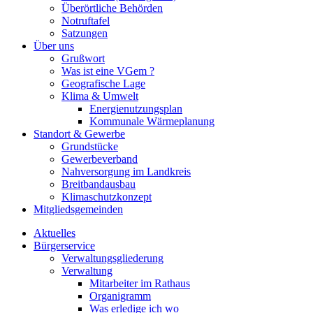
Überörtliche Behörden
Notruftafel
Satzungen
Über uns
Grußwort
Was ist eine VGem ?
Geografische Lage
Klima & Umwelt
Energienutzungsplan
Kommunale Wärmeplanung
Standort & Gewerbe
Grundstücke
Gewerbeverband
Nahversorgung im Landkreis
Breitbandausbau
Klimaschutzkonzept
Mitgliedsgemeinden
Aktuelles
Bürgerservice
Verwaltungsgliederung
Verwaltung
Mitarbeiter im Rathaus
Organigramm
Was erledige ich wo