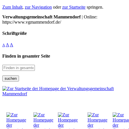
Zum Inhalt
,
zur Navigation
oder
zur Startseite
springen.
Verwaltungsgemeinschaft Mammendorf
| Online:
https://www.vgmammendorf.de/
Schriftgröße
A
A
A
Finden in gesamter Seite
suchen