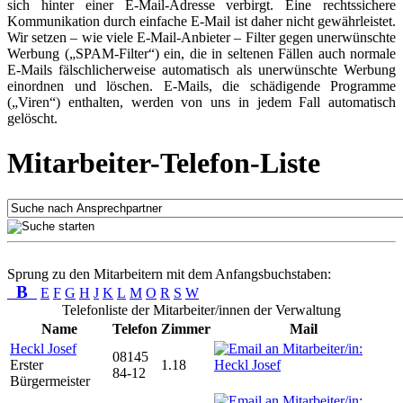
sich hinter einer E-Mail-Adresse verbirgt. Eine rechtssichere
Kommunikation durch einfache E-Mail ist daher nicht gewährleistet.
Wir setzen – wie viele E-Mail-Anbieter – Filter gegen unerwünschte
Werbung („SPAM-Filter“) ein, die in seltenen Fällen auch normale
E-Mails fälschlicherweise automatisch als unerwünschte Werbung
einordnen und löschen. E-Mails, die schädigende Programme
(„Viren“) enthalten, werden von uns in jedem Fall automatisch
gelöscht.
Mitarbeiter-Telefon-Liste
Sprung zu den Mitarbeitern mit dem Anfangsbuchstaben:
B
E
F
G
H
J
K
L
M
O
R
S
W
Telefonliste der Mitarbeiter/innen der Verwaltung
Name
Telefon
Zimmer
Mail
Heckl Josef
08145
Erster
1.18
84-12
Bürgermeister