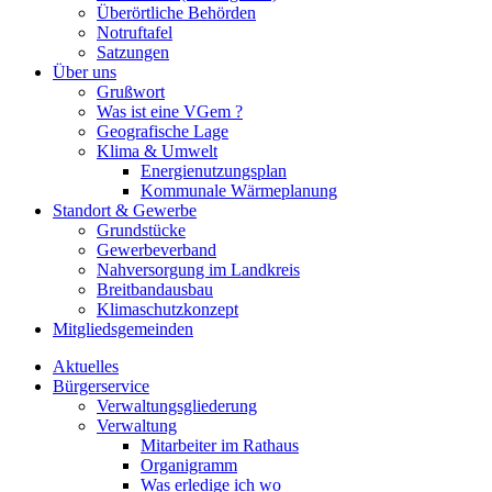
Überörtliche Behörden
Notruftafel
Satzungen
Über uns
Grußwort
Was ist eine VGem ?
Geografische Lage
Klima & Umwelt
Energienutzungsplan
Kommunale Wärmeplanung
Standort & Gewerbe
Grundstücke
Gewerbeverband
Nahversorgung im Landkreis
Breitbandausbau
Klimaschutzkonzept
Mitgliedsgemeinden
Aktuelles
Bürgerservice
Verwaltungsgliederung
Verwaltung
Mitarbeiter im Rathaus
Organigramm
Was erledige ich wo