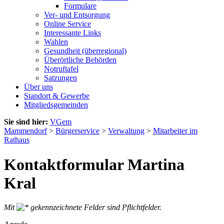
Formulare
Ver- und Entsorgung
Online Service
Interessante Links
Wahlen
Gesundheit (überregional)
Überörtliche Behörden
Notruftafel
Satzungen
Über uns
Standort & Gewerbe
Mitgliedsgemeinden
Sie sind hier:
VGem
Mammendorf
>
Bürgerservice
>
Verwaltung
>
Mitarbeiter im
Rathaus
Kontaktformular Martina
Kral
Mit
gekennzeichnete Felder sind Pflichtfelder.