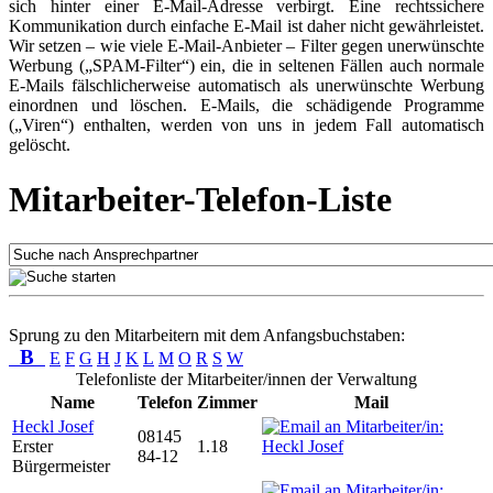
sich hinter einer E-Mail-Adresse verbirgt. Eine rechtssichere
Kommunikation durch einfache E-Mail ist daher nicht gewährleistet.
Wir setzen – wie viele E-Mail-Anbieter – Filter gegen unerwünschte
Werbung („SPAM-Filter“) ein, die in seltenen Fällen auch normale
E-Mails fälschlicherweise automatisch als unerwünschte Werbung
einordnen und löschen. E-Mails, die schädigende Programme
(„Viren“) enthalten, werden von uns in jedem Fall automatisch
gelöscht.
Mitarbeiter-Telefon-Liste
Sprung zu den Mitarbeitern mit dem Anfangsbuchstaben:
B
E
F
G
H
J
K
L
M
O
R
S
W
Telefonliste der Mitarbeiter/innen der Verwaltung
Name
Telefon
Zimmer
Mail
Heckl Josef
08145
Erster
1.18
84-12
Bürgermeister