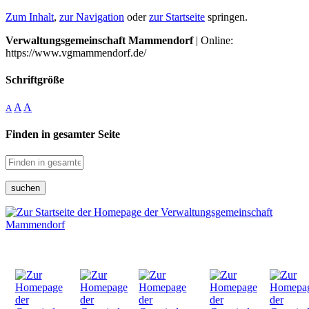
Zum Inhalt
,
zur Navigation
oder
zur Startseite
springen.
Verwaltungsgemeinschaft Mammendorf
| Online:
https://www.vgmammendorf.de/
Schriftgröße
A
A
A
Finden in gesamter Seite
suchen