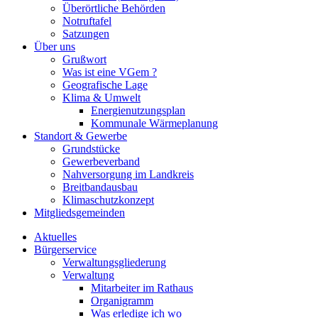
Überörtliche Behörden
Notruftafel
Satzungen
Über uns
Grußwort
Was ist eine VGem ?
Geografische Lage
Klima & Umwelt
Energienutzungsplan
Kommunale Wärmeplanung
Standort & Gewerbe
Grundstücke
Gewerbeverband
Nahversorgung im Landkreis
Breitbandausbau
Klimaschutzkonzept
Mitgliedsgemeinden
Aktuelles
Bürgerservice
Verwaltungsgliederung
Verwaltung
Mitarbeiter im Rathaus
Organigramm
Was erledige ich wo