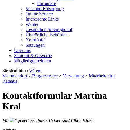
Formulare
Ver- und Entsorgung
Online Service
Interessante Links
Wahlen
Gesundheit (überregional)
Überörtliche Behörden
Notruftafel
Satzungen
Über uns
Standort & Gewerbe
Mitgliedsgemeinden
Sie sind hier:
VGem
Mammendorf
>
Bürgerservice
>
Verwaltung
>
Mitarbeiter im
Rathaus
Kontaktformular Martina
Kral
Mit
gekennzeichnete Felder sind Pflichtfelder.