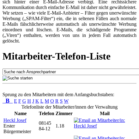
sich hinter einer E-Mail-Adresse verbirgt. Eine rechtssichere
Kommunikation durch einfache E-Mail ist daher nicht gewährleistet.
Wir setzen – wie viele E-Mail-Anbieter – Filter gegen unerwünschte
Werbung („SPAM-Filter“) ein, die in seltenen Fällen auch normale
E-Mails fälschlicherweise automatisch als unerwünschte Werbung
einordnen und löschen. E-Mails, die schädigende Programme
(„Viren“) enthalten, werden von uns in jedem Fall automatisch
gelöscht.
Mitarbeiter-Telefon-Liste
Sprung zu den Mitarbeitern mit dem Anfangsbuchstaben:
B
E
F
G
H
J
K
L
M
O
R
S
W
Telefonliste der Mitarbeiter/innen der Verwaltung
Name
Telefon
Zimmer
Mail
Heckl Josef
08145
Erster
1.18
84-12
Bürgermeister