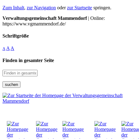
Zum Inhalt
,
zur Navigation
oder
zur Startseite
springen.
Verwaltungsgemeinschaft Mammendorf
| Online:
https://www.vgmammendorf.de/
Schriftgröße
A
A
A
Finden in gesamter Seite
suchen