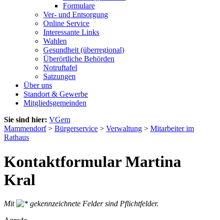
Formulare
Ver- und Entsorgung
Online Service
Interessante Links
Wahlen
Gesundheit (überregional)
Überörtliche Behörden
Notruftafel
Satzungen
Über uns
Standort & Gewerbe
Mitgliedsgemeinden
Sie sind hier:
VGem
Mammendorf
>
Bürgerservice
>
Verwaltung
>
Mitarbeiter im
Rathaus
Kontaktformular Martina
Kral
Mit
gekennzeichnete Felder sind Pflichtfelder.