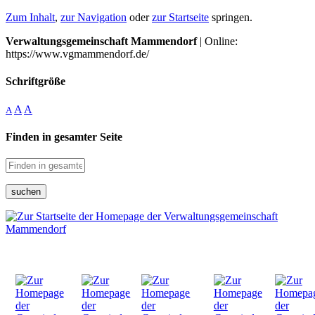
Zum Inhalt
,
zur Navigation
oder
zur Startseite
springen.
Verwaltungsgemeinschaft Mammendorf
| Online:
https://www.vgmammendorf.de/
Schriftgröße
A
A
A
Finden in gesamter Seite
suchen