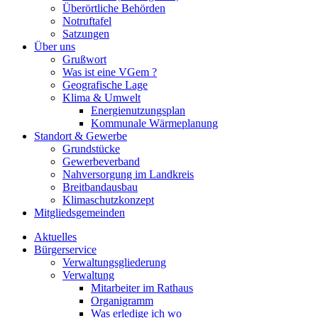
Überörtliche Behörden
Notruftafel
Satzungen
Über uns
Grußwort
Was ist eine VGem ?
Geografische Lage
Klima & Umwelt
Energienutzungsplan
Kommunale Wärmeplanung
Standort & Gewerbe
Grundstücke
Gewerbeverband
Nahversorgung im Landkreis
Breitbandausbau
Klimaschutzkonzept
Mitgliedsgemeinden
Aktuelles
Bürgerservice
Verwaltungsgliederung
Verwaltung
Mitarbeiter im Rathaus
Organigramm
Was erledige ich wo