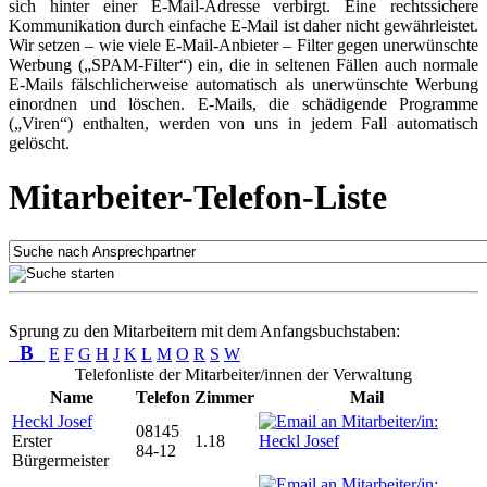
sich hinter einer E-Mail-Adresse verbirgt. Eine rechtssichere
Kommunikation durch einfache E-Mail ist daher nicht gewährleistet.
Wir setzen – wie viele E-Mail-Anbieter – Filter gegen unerwünschte
Werbung („SPAM-Filter“) ein, die in seltenen Fällen auch normale
E-Mails fälschlicherweise automatisch als unerwünschte Werbung
einordnen und löschen. E-Mails, die schädigende Programme
(„Viren“) enthalten, werden von uns in jedem Fall automatisch
gelöscht.
Mitarbeiter-Telefon-Liste
Sprung zu den Mitarbeitern mit dem Anfangsbuchstaben:
B
E
F
G
H
J
K
L
M
O
R
S
W
Telefonliste der Mitarbeiter/innen der Verwaltung
Name
Telefon
Zimmer
Mail
Heckl Josef
08145
Erster
1.18
84-12
Bürgermeister