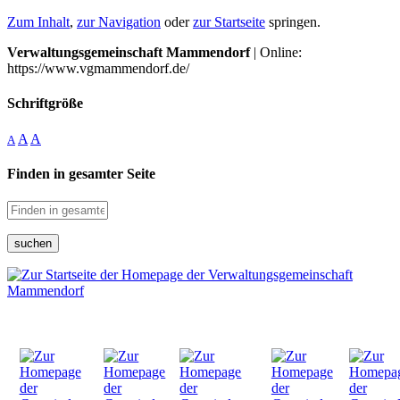
Zum Inhalt
,
zur Navigation
oder
zur Startseite
springen.
Verwaltungsgemeinschaft Mammendorf
| Online:
https://www.vgmammendorf.de/
Schriftgröße
A
A
A
Finden in gesamter Seite
suchen