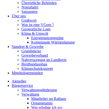
Überörtliche Behörden
Notruftafel
Satzungen
Über uns
Grußwort
Was ist eine VGem ?
Geografische Lage
Klima & Umwelt
Energienutzungsplan
Kommunale Wärmeplanung
Standort & Gewerbe
Grundstücke
Gewerbeverband
Nahversorgung im Landkreis
Breitbandausbau
Klimaschutzkonzept
Mitgliedsgemeinden
Aktuelles
Bürgerservice
Verwaltungsgliederung
Verwaltung
Mitarbeiter im Rathaus
Organigramm
Was erledige ich wo