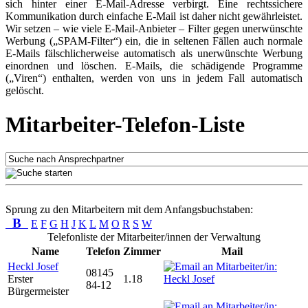
sich hinter einer E-Mail-Adresse verbirgt. Eine rechtssichere
Kommunikation durch einfache E-Mail ist daher nicht gewährleistet.
Wir setzen – wie viele E-Mail-Anbieter – Filter gegen unerwünschte
Werbung („SPAM-Filter“) ein, die in seltenen Fällen auch normale
E-Mails fälschlicherweise automatisch als unerwünschte Werbung
einordnen und löschen. E-Mails, die schädigende Programme
(„Viren“) enthalten, werden von uns in jedem Fall automatisch
gelöscht.
Mitarbeiter-Telefon-Liste
Sprung zu den Mitarbeitern mit dem Anfangsbuchstaben:
B
E
F
G
H
J
K
L
M
O
R
S
W
Telefonliste der Mitarbeiter/innen der Verwaltung
Name
Telefon
Zimmer
Mail
Heckl Josef
08145
Erster
1.18
84-12
Bürgermeister