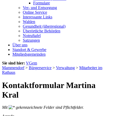
Formulare
Ver- und Entsorgung
Online Service
Interessante Links
Wahlen
Gesundheit (überregional)
Überörtliche Behörden
Notruftafel
Satzungen
Über uns
Standort & Gewerbe
Mitgliedsgemeinden
Sie sind hier:
VGem
Mammendorf
>
Bürgerservice
>
Verwaltung
>
Mitarbeiter im
Rathaus
Kontaktformular Martina
Kral
Mit
gekennzeichnete Felder sind Pflichtfelder.