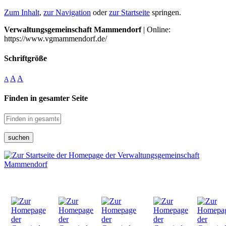
Zum Inhalt
,
zur Navigation
oder
zur Startseite
springen.
Verwaltungsgemeinschaft Mammendorf
| Online:
https://www.vgmammendorf.de/
Schriftgröße
A
A
A
Finden in gesamter Seite
suchen