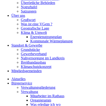
Überörtliche Behörden
Notruftafel
Satzungen
Über uns
Grußwort
Was ist eine VGem ?
Geografische Lage
Klima & Umwelt
Energienutzungsplan
Kommunale Wärmeplanung
Standort & Gewerbe
Grundstücke
Gewerbeverband
Nahversorgung im Landkreis
Breitbandausbau
Klimaschutzkonzept
Mitgliedsgemeinden
Aktuelles
Bürgerservice
Verwaltungsgliederung
Verwaltung
Mitarbeiter im Rathaus
Organigramm
Was erledige ich wo