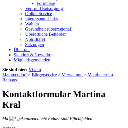
Formulare
Ver- und Entsorgung
Online Service
Interessante Links
Wahlen
Gesundheit (überregional)
Überörtliche Behörden
Notruftafel
Satzungen
Über uns
Standort & Gewerbe
Mitgliedsgemeinden
Sie sind hier:
VGem
Mammendorf
>
Bürgerservice
>
Verwaltung
>
Mitarbeiter im
Rathaus
Kontaktformular Martina
Kral
Mit
gekennzeichnete Felder sind Pflichtfelder.