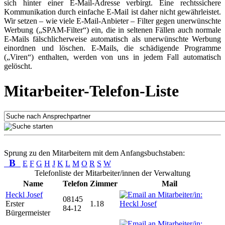
sich hinter einer E-Mail-Adresse verbirgt. Eine rechtssichere
Kommunikation durch einfache E-Mail ist daher nicht gewährleistet.
Wir setzen – wie viele E-Mail-Anbieter – Filter gegen unerwünschte
Werbung („SPAM-Filter“) ein, die in seltenen Fällen auch normale
E-Mails fälschlicherweise automatisch als unerwünschte Werbung
einordnen und löschen. E-Mails, die schädigende Programme
(„Viren“) enthalten, werden von uns in jedem Fall automatisch
gelöscht.
Mitarbeiter-Telefon-Liste
Sprung zu den Mitarbeitern mit dem Anfangsbuchstaben:
B
E
F
G
H
J
K
L
M
O
R
S
W
Telefonliste der Mitarbeiter/innen der Verwaltung
Name
Telefon
Zimmer
Mail
Heckl Josef
08145
Erster
1.18
84-12
Bürgermeister