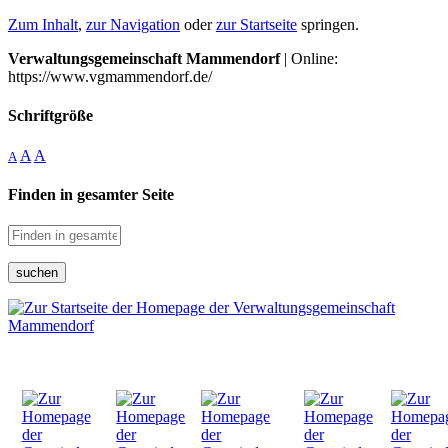
Zum Inhalt
,
zur Navigation
oder
zur Startseite
springen.
Verwaltungsgemeinschaft Mammendorf
| Online:
https://www.vgmammendorf.de/
Schriftgröße
A
A
A
Finden in gesamter Seite
suchen