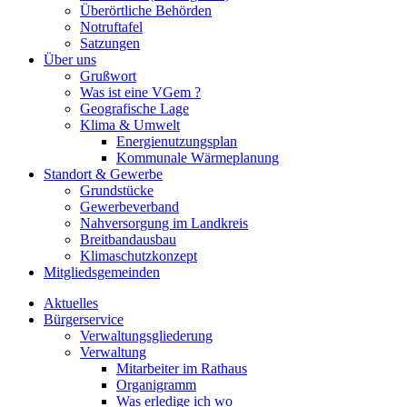
Überörtliche Behörden
Notruftafel
Satzungen
Über uns
Grußwort
Was ist eine VGem ?
Geografische Lage
Klima & Umwelt
Energienutzungsplan
Kommunale Wärmeplanung
Standort & Gewerbe
Grundstücke
Gewerbeverband
Nahversorgung im Landkreis
Breitbandausbau
Klimaschutzkonzept
Mitgliedsgemeinden
Aktuelles
Bürgerservice
Verwaltungsgliederung
Verwaltung
Mitarbeiter im Rathaus
Organigramm
Was erledige ich wo