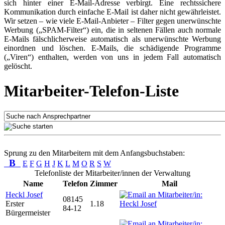
sich hinter einer E-Mail-Adresse verbirgt. Eine rechtssichere
Kommunikation durch einfache E-Mail ist daher nicht gewährleistet.
Wir setzen – wie viele E-Mail-Anbieter – Filter gegen unerwünschte
Werbung („SPAM-Filter“) ein, die in seltenen Fällen auch normale
E-Mails fälschlicherweise automatisch als unerwünschte Werbung
einordnen und löschen. E-Mails, die schädigende Programme
(„Viren“) enthalten, werden von uns in jedem Fall automatisch
gelöscht.
Mitarbeiter-Telefon-Liste
Sprung zu den Mitarbeitern mit dem Anfangsbuchstaben:
B
E
F
G
H
J
K
L
M
O
R
S
W
Telefonliste der Mitarbeiter/innen der Verwaltung
Name
Telefon
Zimmer
Mail
Heckl Josef
08145
Erster
1.18
84-12
Bürgermeister