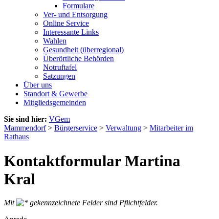
Formulare
Ver- und Entsorgung
Online Service
Interessante Links
Wahlen
Gesundheit (überregional)
Überörtliche Behörden
Notruftafel
Satzungen
Über uns
Standort & Gewerbe
Mitgliedsgemeinden
Sie sind hier:
VGem
Mammendorf
>
Bürgerservice
>
Verwaltung
>
Mitarbeiter im
Rathaus
Kontaktformular Martina
Kral
Mit
gekennzeichnete Felder sind Pflichtfelder.