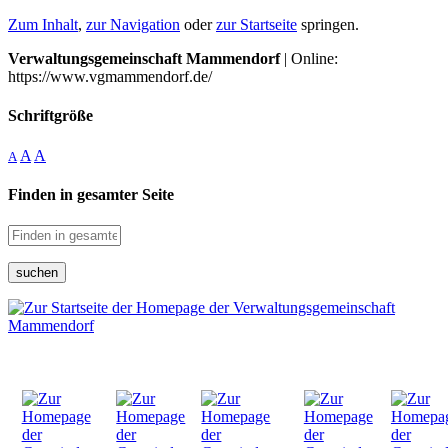
Zum Inhalt
,
zur Navigation
oder
zur Startseite
springen.
Verwaltungsgemeinschaft Mammendorf
| Online:
https://www.vgmammendorf.de/
Schriftgröße
A
A
A
Finden in gesamter Seite
suchen