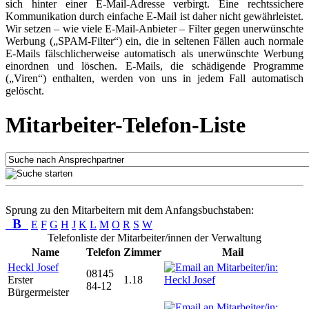
sich hinter einer E-Mail-Adresse verbirgt. Eine rechtssichere
Kommunikation durch einfache E-Mail ist daher nicht gewährleistet.
Wir setzen – wie viele E-Mail-Anbieter – Filter gegen unerwünschte
Werbung („SPAM-Filter“) ein, die in seltenen Fällen auch normale
E-Mails fälschlicherweise automatisch als unerwünschte Werbung
einordnen und löschen. E-Mails, die schädigende Programme
(„Viren“) enthalten, werden von uns in jedem Fall automatisch
gelöscht.
Mitarbeiter-Telefon-Liste
Sprung zu den Mitarbeitern mit dem Anfangsbuchstaben:
B
E
F
G
H
J
K
L
M
O
R
S
W
Telefonliste der Mitarbeiter/innen der Verwaltung
Name
Telefon
Zimmer
Mail
Heckl Josef
08145
Erster
1.18
84-12
Bürgermeister