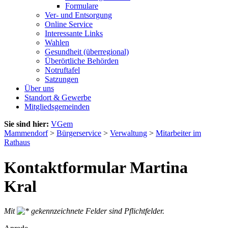
Formulare
Ver- und Entsorgung
Online Service
Interessante Links
Wahlen
Gesundheit (überregional)
Überörtliche Behörden
Notruftafel
Satzungen
Über uns
Standort & Gewerbe
Mitgliedsgemeinden
Sie sind hier:
VGem
Mammendorf
>
Bürgerservice
>
Verwaltung
>
Mitarbeiter im
Rathaus
Kontaktformular Martina
Kral
Mit
gekennzeichnete Felder sind Pflichtfelder.