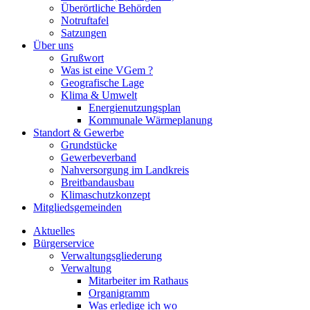
Überörtliche Behörden
Notruftafel
Satzungen
Über uns
Grußwort
Was ist eine VGem ?
Geografische Lage
Klima & Umwelt
Energienutzungsplan
Kommunale Wärmeplanung
Standort & Gewerbe
Grundstücke
Gewerbeverband
Nahversorgung im Landkreis
Breitbandausbau
Klimaschutzkonzept
Mitgliedsgemeinden
Aktuelles
Bürgerservice
Verwaltungsgliederung
Verwaltung
Mitarbeiter im Rathaus
Organigramm
Was erledige ich wo