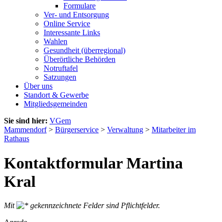
Formulare
Ver- und Entsorgung
Online Service
Interessante Links
Wahlen
Gesundheit (überregional)
Überörtliche Behörden
Notruftafel
Satzungen
Über uns
Standort & Gewerbe
Mitgliedsgemeinden
Sie sind hier:
VGem
Mammendorf
>
Bürgerservice
>
Verwaltung
>
Mitarbeiter im
Rathaus
Kontaktformular Martina
Kral
Mit
gekennzeichnete Felder sind Pflichtfelder.