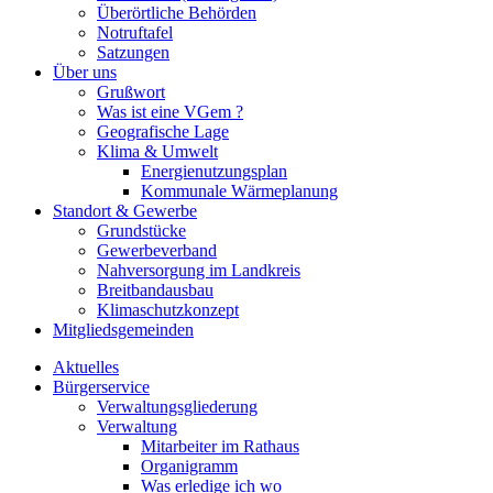
Überörtliche Behörden
Notruftafel
Satzungen
Über uns
Grußwort
Was ist eine VGem ?
Geografische Lage
Klima & Umwelt
Energienutzungsplan
Kommunale Wärmeplanung
Standort & Gewerbe
Grundstücke
Gewerbeverband
Nahversorgung im Landkreis
Breitbandausbau
Klimaschutzkonzept
Mitgliedsgemeinden
Aktuelles
Bürgerservice
Verwaltungsgliederung
Verwaltung
Mitarbeiter im Rathaus
Organigramm
Was erledige ich wo