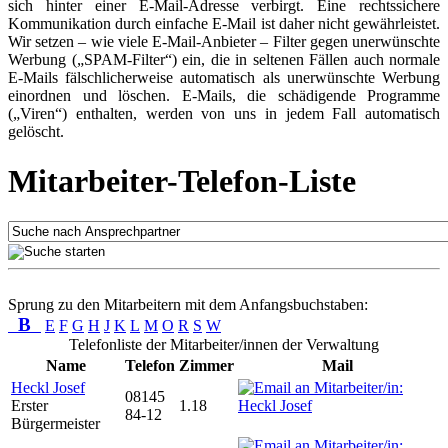
sich hinter einer E-Mail-Adresse verbirgt. Eine rechtssichere
Kommunikation durch einfache E-Mail ist daher nicht gewährleistet.
Wir setzen – wie viele E-Mail-Anbieter – Filter gegen unerwünschte
Werbung („SPAM-Filter“) ein, die in seltenen Fällen auch normale
E-Mails fälschlicherweise automatisch als unerwünschte Werbung
einordnen und löschen. E-Mails, die schädigende Programme
(„Viren“) enthalten, werden von uns in jedem Fall automatisch
gelöscht.
Mitarbeiter-Telefon-Liste
Sprung zu den Mitarbeitern mit dem Anfangsbuchstaben:
B
E
F
G
H
J
K
L
M
O
R
S
W
Telefonliste der Mitarbeiter/innen der Verwaltung
Name
Telefon
Zimmer
Mail
Heckl Josef
08145
Erster
1.18
84-12
Bürgermeister