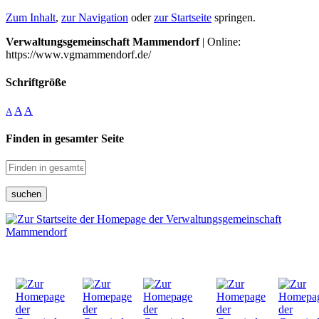
Zum Inhalt
,
zur Navigation
oder
zur Startseite
springen.
Verwaltungsgemeinschaft Mammendorf
| Online:
https://www.vgmammendorf.de/
Schriftgröße
A
A
A
Finden in gesamter Seite
suchen