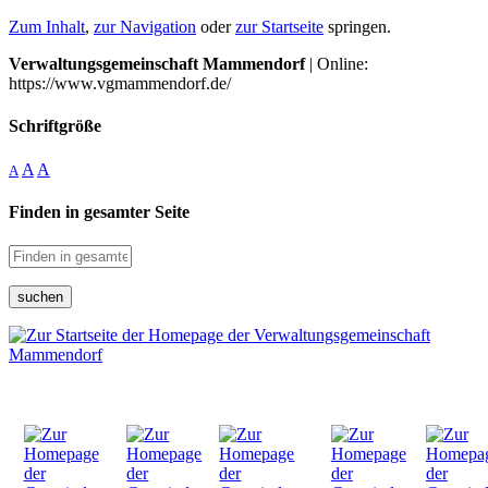
Zum Inhalt
,
zur Navigation
oder
zur Startseite
springen.
Verwaltungsgemeinschaft Mammendorf
| Online:
https://www.vgmammendorf.de/
Schriftgröße
A
A
A
Finden in gesamter Seite
suchen