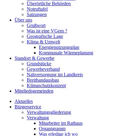
Überörtliche Behörden
Notruftafel
Satzungen
Über uns
Grußwort
Was ist eine VGem ?
Geografische Lage
Klima & Umwelt
Energienutzungsplan
Kommunale Wärmeplanung
Standort & Gewerbe
Grundstücke
Gewerbeverband
Nahversorgung im Landkreis
Breitbandausbau
Klimaschutzkonzept
Mitgliedsgemeinden
Aktuelles
Bürgerservice
Verwaltungsgliederung
Verwaltung
Mitarbeiter im Rathaus
Organigramm
Was erledige ich wo