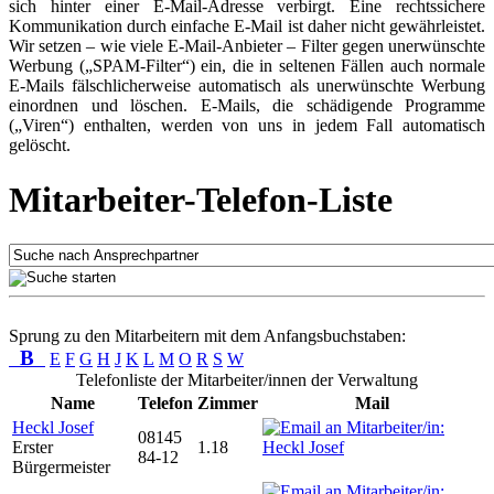
sich hinter einer E-Mail-Adresse verbirgt. Eine rechtssichere
Kommunikation durch einfache E-Mail ist daher nicht gewährleistet.
Wir setzen – wie viele E-Mail-Anbieter – Filter gegen unerwünschte
Werbung („SPAM-Filter“) ein, die in seltenen Fällen auch normale
E-Mails fälschlicherweise automatisch als unerwünschte Werbung
einordnen und löschen. E-Mails, die schädigende Programme
(„Viren“) enthalten, werden von uns in jedem Fall automatisch
gelöscht.
Mitarbeiter-Telefon-Liste
Sprung zu den Mitarbeitern mit dem Anfangsbuchstaben:
B
E
F
G
H
J
K
L
M
O
R
S
W
Telefonliste der Mitarbeiter/innen der Verwaltung
Name
Telefon
Zimmer
Mail
Heckl Josef
08145
Erster
1.18
84-12
Bürgermeister