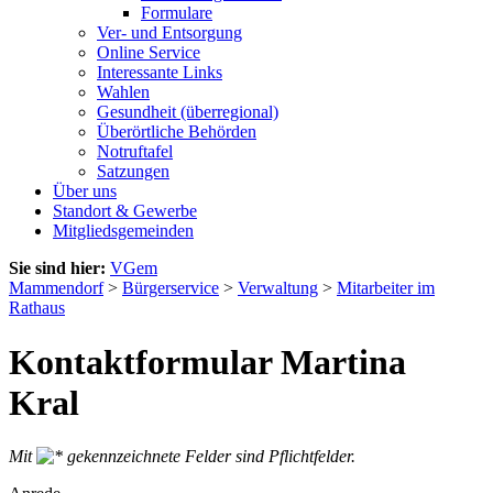
Formulare
Ver- und Entsorgung
Online Service
Interessante Links
Wahlen
Gesundheit (überregional)
Überörtliche Behörden
Notruftafel
Satzungen
Über uns
Standort & Gewerbe
Mitgliedsgemeinden
Sie sind hier:
VGem
Mammendorf
>
Bürgerservice
>
Verwaltung
>
Mitarbeiter im
Rathaus
Kontaktformular Martina
Kral
Mit
gekennzeichnete Felder sind Pflichtfelder.