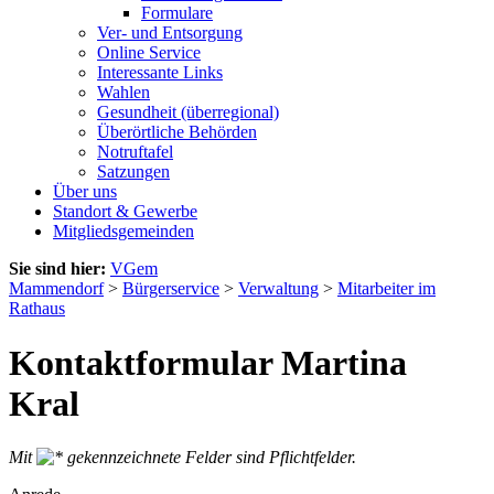
Formulare
Ver- und Entsorgung
Online Service
Interessante Links
Wahlen
Gesundheit (überregional)
Überörtliche Behörden
Notruftafel
Satzungen
Über uns
Standort & Gewerbe
Mitgliedsgemeinden
Sie sind hier:
VGem
Mammendorf
>
Bürgerservice
>
Verwaltung
>
Mitarbeiter im
Rathaus
Kontaktformular Martina
Kral
Mit
gekennzeichnete Felder sind Pflichtfelder.