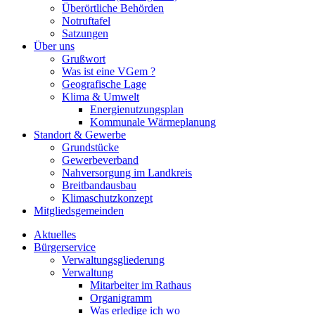
Überörtliche Behörden
Notruftafel
Satzungen
Über uns
Grußwort
Was ist eine VGem ?
Geografische Lage
Klima & Umwelt
Energienutzungsplan
Kommunale Wärmeplanung
Standort & Gewerbe
Grundstücke
Gewerbeverband
Nahversorgung im Landkreis
Breitbandausbau
Klimaschutzkonzept
Mitgliedsgemeinden
Aktuelles
Bürgerservice
Verwaltungsgliederung
Verwaltung
Mitarbeiter im Rathaus
Organigramm
Was erledige ich wo