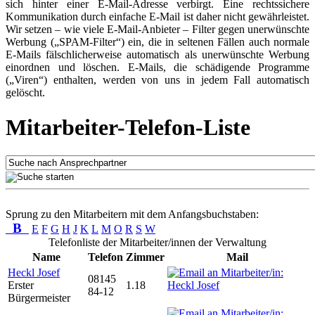
sich hinter einer E-Mail-Adresse verbirgt. Eine rechtssichere
Kommunikation durch einfache E-Mail ist daher nicht gewährleistet.
Wir setzen – wie viele E-Mail-Anbieter – Filter gegen unerwünschte
Werbung („SPAM-Filter“) ein, die in seltenen Fällen auch normale
E-Mails fälschlicherweise automatisch als unerwünschte Werbung
einordnen und löschen. E-Mails, die schädigende Programme
(„Viren“) enthalten, werden von uns in jedem Fall automatisch
gelöscht.
Mitarbeiter-Telefon-Liste
Sprung zu den Mitarbeitern mit dem Anfangsbuchstaben:
B
E
F
G
H
J
K
L
M
O
R
S
W
Telefonliste der Mitarbeiter/innen der Verwaltung
Name
Telefon
Zimmer
Mail
Heckl Josef
08145
Erster
1.18
84-12
Bürgermeister