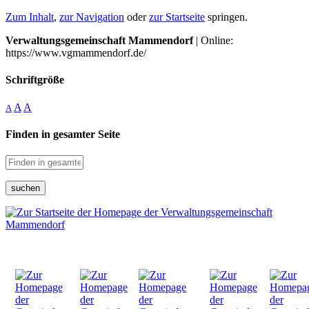
Zum Inhalt
,
zur Navigation
oder
zur Startseite
springen.
Verwaltungsgemeinschaft Mammendorf
| Online:
https://www.vgmammendorf.de/
Schriftgröße
A
A
A
Finden in gesamter Seite
suchen