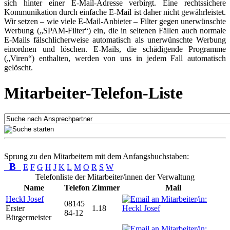
sich hinter einer E-Mail-Adresse verbirgt. Eine rechtssichere
Kommunikation durch einfache E-Mail ist daher nicht gewährleistet.
Wir setzen – wie viele E-Mail-Anbieter – Filter gegen unerwünschte
Werbung („SPAM-Filter“) ein, die in seltenen Fällen auch normale
E-Mails fälschlicherweise automatisch als unerwünschte Werbung
einordnen und löschen. E-Mails, die schädigende Programme
(„Viren“) enthalten, werden von uns in jedem Fall automatisch
gelöscht.
Mitarbeiter-Telefon-Liste
Sprung zu den Mitarbeitern mit dem Anfangsbuchstaben:
B
E
F
G
H
J
K
L
M
O
R
S
W
Telefonliste der Mitarbeiter/innen der Verwaltung
Name
Telefon
Zimmer
Mail
Heckl Josef
08145
Erster
1.18
84-12
Bürgermeister