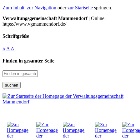
Zum Inhalt
,
zur Navigation
oder
zur Startseite
springen.
Verwaltungsgemeinschaft Mammendorf
| Online:
https://www.vgmammendorf.de/
Schriftgröße
A
A
A
Finden in gesamter Seite
suchen