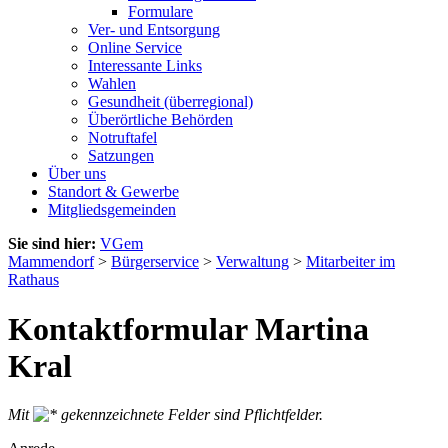
Formulare
Ver- und Entsorgung
Online Service
Interessante Links
Wahlen
Gesundheit (überregional)
Überörtliche Behörden
Notruftafel
Satzungen
Über uns
Standort & Gewerbe
Mitgliedsgemeinden
Sie sind hier:
VGem
Mammendorf
>
Bürgerservice
>
Verwaltung
>
Mitarbeiter im
Rathaus
Kontaktformular Martina
Kral
Mit
gekennzeichnete Felder sind Pflichtfelder.