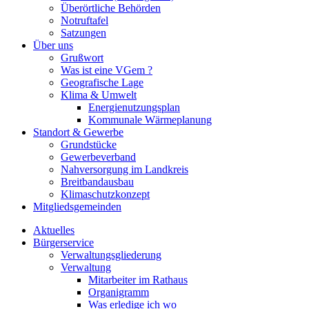
Überörtliche Behörden
Notruftafel
Satzungen
Über uns
Grußwort
Was ist eine VGem ?
Geografische Lage
Klima & Umwelt
Energienutzungsplan
Kommunale Wärmeplanung
Standort & Gewerbe
Grundstücke
Gewerbeverband
Nahversorgung im Landkreis
Breitbandausbau
Klimaschutzkonzept
Mitgliedsgemeinden
Aktuelles
Bürgerservice
Verwaltungsgliederung
Verwaltung
Mitarbeiter im Rathaus
Organigramm
Was erledige ich wo