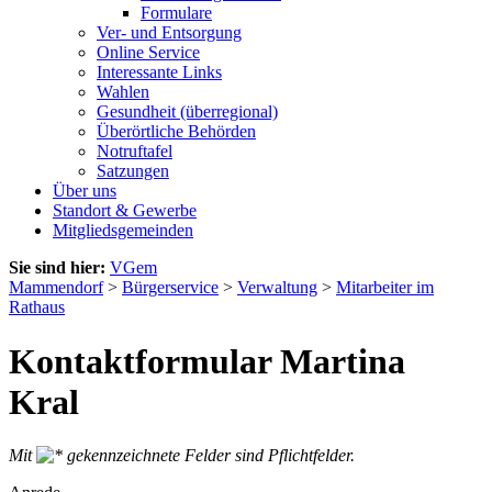
Formulare
Ver- und Entsorgung
Online Service
Interessante Links
Wahlen
Gesundheit (überregional)
Überörtliche Behörden
Notruftafel
Satzungen
Über uns
Standort & Gewerbe
Mitgliedsgemeinden
Sie sind hier:
VGem
Mammendorf
>
Bürgerservice
>
Verwaltung
>
Mitarbeiter im
Rathaus
Kontaktformular Martina
Kral
Mit
gekennzeichnete Felder sind Pflichtfelder.