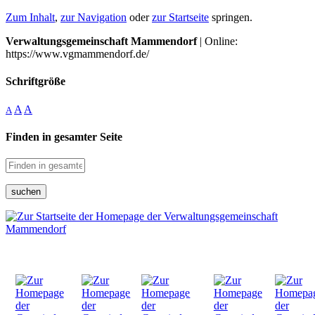
Zum Inhalt
,
zur Navigation
oder
zur Startseite
springen.
Verwaltungsgemeinschaft Mammendorf
| Online:
https://www.vgmammendorf.de/
Schriftgröße
A
A
A
Finden in gesamter Seite
suchen