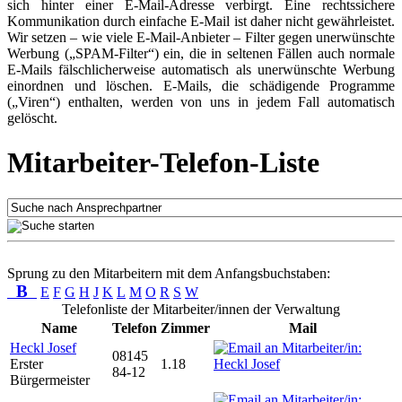
sich hinter einer E-Mail-Adresse verbirgt. Eine rechtssichere
Kommunikation durch einfache E-Mail ist daher nicht gewährleistet.
Wir setzen – wie viele E-Mail-Anbieter – Filter gegen unerwünschte
Werbung („SPAM-Filter“) ein, die in seltenen Fällen auch normale
E-Mails fälschlicherweise automatisch als unerwünschte Werbung
einordnen und löschen. E-Mails, die schädigende Programme
(„Viren“) enthalten, werden von uns in jedem Fall automatisch
gelöscht.
Mitarbeiter-Telefon-Liste
Sprung zu den Mitarbeitern mit dem Anfangsbuchstaben:
B
E
F
G
H
J
K
L
M
O
R
S
W
Telefonliste der Mitarbeiter/innen der Verwaltung
Name
Telefon
Zimmer
Mail
Heckl Josef
08145
Erster
1.18
84-12
Bürgermeister