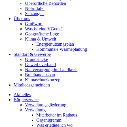
Überörtliche Behörden
Notruftafel
Satzungen
Über uns
Grußwort
Was ist eine VGem ?
Geografische Lage
Klima & Umwelt
Energienutzungsplan
Kommunale Wärmeplanung
Standort & Gewerbe
Grundstücke
Gewerbeverband
Nahversorgung im Landkreis
Breitbandausbau
Klimaschutzkonzept
Mitgliedsgemeinden
Aktuelles
Bürgerservice
Verwaltungsgliederung
Verwaltung
Mitarbeiter im Rathaus
Organigramm
Was erledige ich wo