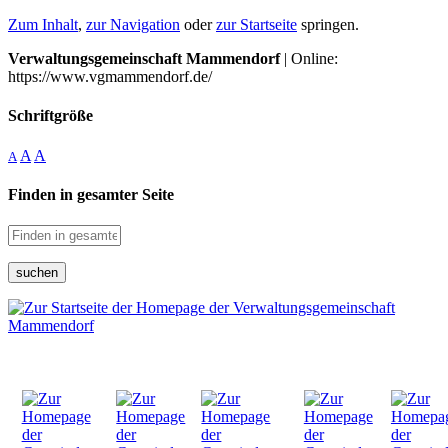
Zum Inhalt
,
zur Navigation
oder
zur Startseite
springen.
Verwaltungsgemeinschaft Mammendorf
| Online:
https://www.vgmammendorf.de/
Schriftgröße
A
A
A
Finden in gesamter Seite
suchen