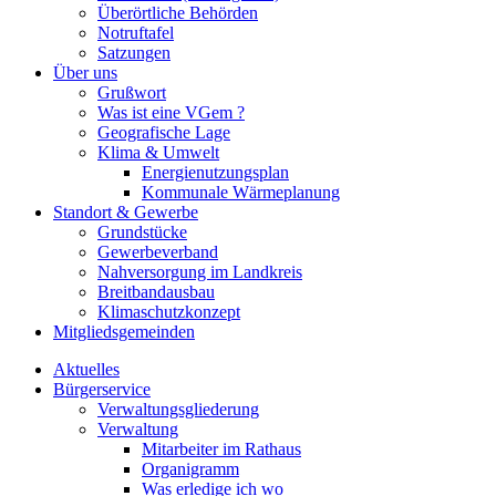
Überörtliche Behörden
Notruftafel
Satzungen
Über uns
Grußwort
Was ist eine VGem ?
Geografische Lage
Klima & Umwelt
Energienutzungsplan
Kommunale Wärmeplanung
Standort & Gewerbe
Grundstücke
Gewerbeverband
Nahversorgung im Landkreis
Breitbandausbau
Klimaschutzkonzept
Mitgliedsgemeinden
Aktuelles
Bürgerservice
Verwaltungsgliederung
Verwaltung
Mitarbeiter im Rathaus
Organigramm
Was erledige ich wo