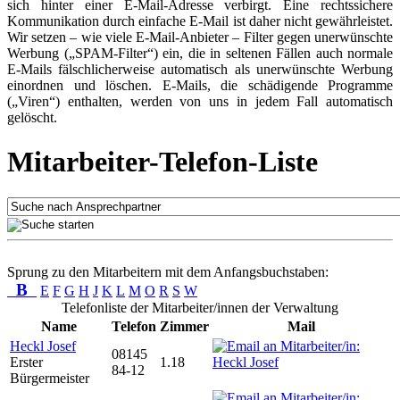
sich hinter einer E-Mail-Adresse verbirgt. Eine rechtssichere
Kommunikation durch einfache E-Mail ist daher nicht gewährleistet.
Wir setzen – wie viele E-Mail-Anbieter – Filter gegen unerwünschte
Werbung („SPAM-Filter“) ein, die in seltenen Fällen auch normale
E-Mails fälschlicherweise automatisch als unerwünschte Werbung
einordnen und löschen. E-Mails, die schädigende Programme
(„Viren“) enthalten, werden von uns in jedem Fall automatisch
gelöscht.
Mitarbeiter-Telefon-Liste
Sprung zu den Mitarbeitern mit dem Anfangsbuchstaben:
B
E
F
G
H
J
K
L
M
O
R
S
W
Telefonliste der Mitarbeiter/innen der Verwaltung
Name
Telefon
Zimmer
Mail
Heckl Josef
08145
Erster
1.18
84-12
Bürgermeister