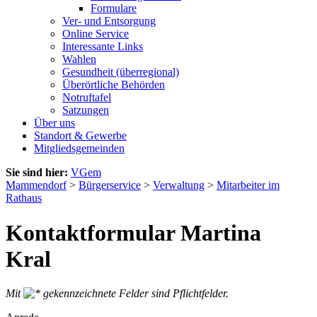
Formulare
Ver- und Entsorgung
Online Service
Interessante Links
Wahlen
Gesundheit (überregional)
Überörtliche Behörden
Notruftafel
Satzungen
Über uns
Standort & Gewerbe
Mitgliedsgemeinden
Sie sind hier:
VGem
Mammendorf
>
Bürgerservice
>
Verwaltung
>
Mitarbeiter im
Rathaus
Kontaktformular Martina
Kral
Mit
gekennzeichnete Felder sind Pflichtfelder.