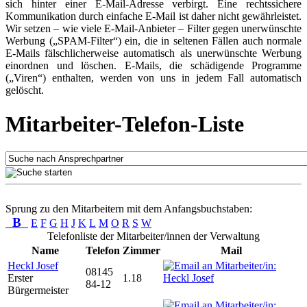
sich hinter einer E-Mail-Adresse verbirgt. Eine rechtssichere
Kommunikation durch einfache E-Mail ist daher nicht gewährleistet.
Wir setzen – wie viele E-Mail-Anbieter – Filter gegen unerwünschte
Werbung („SPAM-Filter“) ein, die in seltenen Fällen auch normale
E-Mails fälschlicherweise automatisch als unerwünschte Werbung
einordnen und löschen. E-Mails, die schädigende Programme
(„Viren“) enthalten, werden von uns in jedem Fall automatisch
gelöscht.
Mitarbeiter-Telefon-Liste
Sprung zu den Mitarbeitern mit dem Anfangsbuchstaben:
B
E
F
G
H
J
K
L
M
O
R
S
W
Telefonliste der Mitarbeiter/innen der Verwaltung
Name
Telefon
Zimmer
Mail
Heckl Josef
08145
Erster
1.18
84-12
Bürgermeister