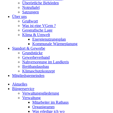
Überörtliche Behörden
Notruftafel
Satzungen
Über uns
Grußwort
Was ist eine VGem ?
Geografische Lage
Klima & Umwelt
Energienutzungsplan
Kommunale Wärmeplanung
Standort & Gewerbe
Grundstücke
Gewerbeverband
Nahversorgung im Landkreis
Breitbandausbau
Klimaschutzkonzept
Mitgliedsgemeinden
Aktuelles
Bürgerservice
Verwaltungsgliederung
Verwaltung
Mitarbeiter im Rathaus
Organigramm
Was erledige ich wo