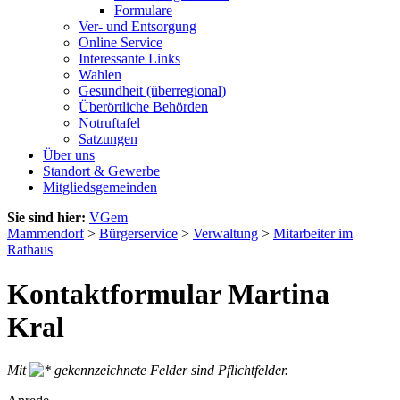
Formulare
Ver- und Entsorgung
Online Service
Interessante Links
Wahlen
Gesundheit (überregional)
Überörtliche Behörden
Notruftafel
Satzungen
Über uns
Standort & Gewerbe
Mitgliedsgemeinden
Sie sind hier:
VGem
Mammendorf
>
Bürgerservice
>
Verwaltung
>
Mitarbeiter im
Rathaus
Kontaktformular Martina
Kral
Mit
gekennzeichnete Felder sind Pflichtfelder.