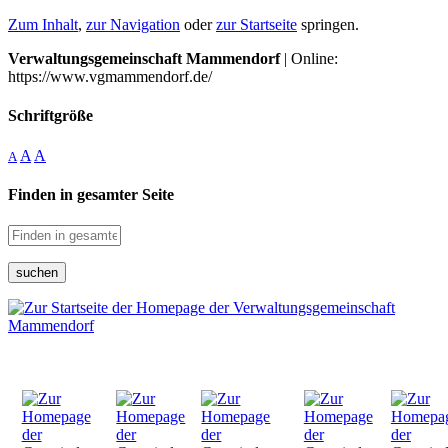
Zum Inhalt
,
zur Navigation
oder
zur Startseite
springen.
Verwaltungsgemeinschaft Mammendorf
| Online:
https://www.vgmammendorf.de/
Schriftgröße
A
A
A
Finden in gesamter Seite
suchen