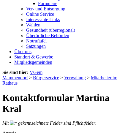
Formulare
Ver- und Entsorgung
Online Service
Interessante Links
Wahlen
Gesundheit (überregional)
Überörtliche Behörden
Notruftafel
Satzungen
Über uns
Standort & Gewerbe
Mitgliedsgemeinden
Sie sind hier:
VGem
Mammendorf
>
Bürgerservice
>
Verwaltung
>
Mitarbeiter im
Rathaus
Kontaktformular Martina
Kral
Mit
gekennzeichnete Felder sind Pflichtfelder.