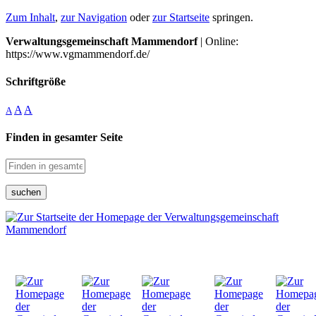
Zum Inhalt
,
zur Navigation
oder
zur Startseite
springen.
Verwaltungsgemeinschaft Mammendorf
| Online:
https://www.vgmammendorf.de/
Schriftgröße
A
A
A
Finden in gesamter Seite
suchen