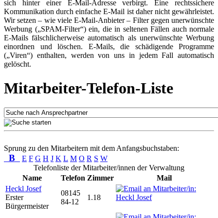
sich hinter einer E-Mail-Adresse verbirgt. Eine rechtssichere
Kommunikation durch einfache E-Mail ist daher nicht gewährleistet.
Wir setzen – wie viele E-Mail-Anbieter – Filter gegen unerwünschte
Werbung („SPAM-Filter“) ein, die in seltenen Fällen auch normale
E-Mails fälschlicherweise automatisch als unerwünschte Werbung
einordnen und löschen. E-Mails, die schädigende Programme
(„Viren“) enthalten, werden von uns in jedem Fall automatisch
gelöscht.
Mitarbeiter-Telefon-Liste
Sprung zu den Mitarbeitern mit dem Anfangsbuchstaben:
B
E
F
G
H
J
K
L
M
O
R
S
W
Telefonliste der Mitarbeiter/innen der Verwaltung
Name
Telefon
Zimmer
Mail
Heckl Josef
08145
Erster
1.18
84-12
Bürgermeister