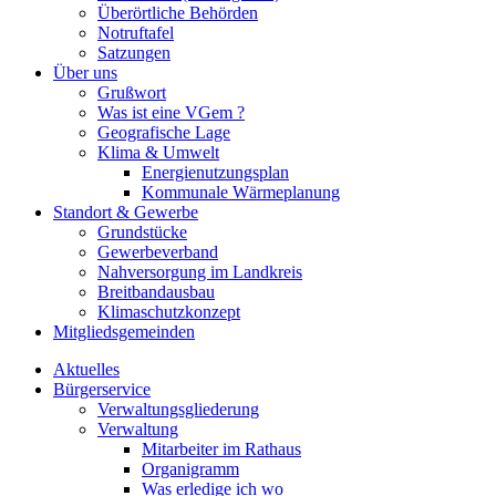
Überörtliche Behörden
Notruftafel
Satzungen
Über uns
Grußwort
Was ist eine VGem ?
Geografische Lage
Klima & Umwelt
Energienutzungsplan
Kommunale Wärmeplanung
Standort & Gewerbe
Grundstücke
Gewerbeverband
Nahversorgung im Landkreis
Breitbandausbau
Klimaschutzkonzept
Mitgliedsgemeinden
Aktuelles
Bürgerservice
Verwaltungsgliederung
Verwaltung
Mitarbeiter im Rathaus
Organigramm
Was erledige ich wo