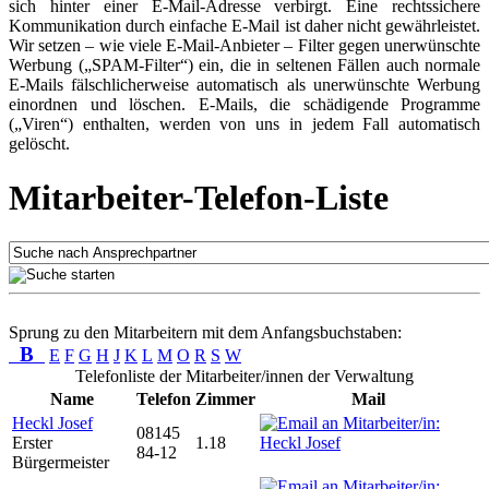
sich hinter einer E-Mail-Adresse verbirgt. Eine rechtssichere
Kommunikation durch einfache E-Mail ist daher nicht gewährleistet.
Wir setzen – wie viele E-Mail-Anbieter – Filter gegen unerwünschte
Werbung („SPAM-Filter“) ein, die in seltenen Fällen auch normale
E-Mails fälschlicherweise automatisch als unerwünschte Werbung
einordnen und löschen. E-Mails, die schädigende Programme
(„Viren“) enthalten, werden von uns in jedem Fall automatisch
gelöscht.
Mitarbeiter-Telefon-Liste
Sprung zu den Mitarbeitern mit dem Anfangsbuchstaben:
B
E
F
G
H
J
K
L
M
O
R
S
W
Telefonliste der Mitarbeiter/innen der Verwaltung
Name
Telefon
Zimmer
Mail
Heckl Josef
08145
Erster
1.18
84-12
Bürgermeister