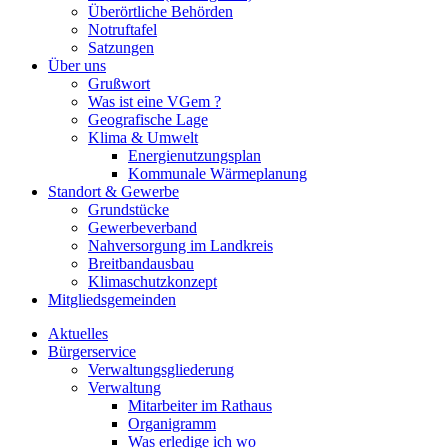
Überörtliche Behörden
Notruftafel
Satzungen
Über uns
Grußwort
Was ist eine VGem ?
Geografische Lage
Klima & Umwelt
Energienutzungsplan
Kommunale Wärmeplanung
Standort & Gewerbe
Grundstücke
Gewerbeverband
Nahversorgung im Landkreis
Breitbandausbau
Klimaschutzkonzept
Mitgliedsgemeinden
Aktuelles
Bürgerservice
Verwaltungsgliederung
Verwaltung
Mitarbeiter im Rathaus
Organigramm
Was erledige ich wo