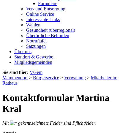
Formulare
Ver- und Entsorgung
Online Service
Interessante Links
Wahlen
Gesundheit (überregional)
Überörtliche Behörden
Notruftafel
Satzungen
Über uns
Standort & Gewerbe
Mitgliedsgemeinden
Sie sind hier:
VGem
Mammendorf
>
Bürgerservice
>
Verwaltung
>
Mitarbeiter im
Rathaus
Kontaktformular Martina
Kral
Mit
gekennzeichnete Felder sind Pflichtfelder.