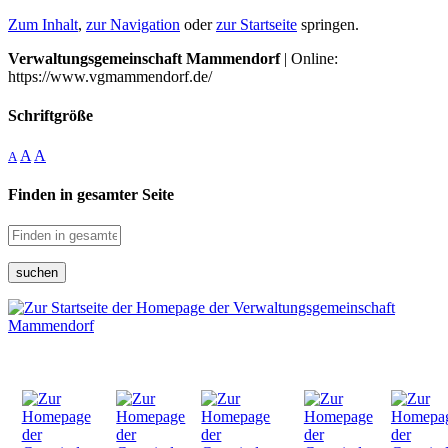
Zum Inhalt
,
zur Navigation
oder
zur Startseite
springen.
Verwaltungsgemeinschaft Mammendorf
| Online:
https://www.vgmammendorf.de/
Schriftgröße
A
A
A
Finden in gesamter Seite
suchen