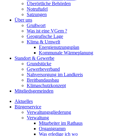
Überörtliche Behörden
Notruftafel
Satzungen
Über uns
Grußwort
Was ist eine VGem ?
Geografische Lage
Klima & Umwelt
Energienutzungsplan
Kommunale Wärmeplanung
Standort & Gewerbe
Grundstücke
Gewerbeverband
Nahversorgung im Landkreis
Breitbandausbau
Klimaschutzkonzept
Mitgliedsgemeinden
Aktuelles
Bürgerservice
Verwaltungsgliederung
Verwaltung
Mitarbeiter im Rathaus
Organigramm
Was erledige ich wo