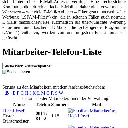
sich hinter einer E-Mail-Adresse verbirgt. Eine rechtssichere
Kommunikation durch einfache E-Mail ist daher nicht gewährleistet.
Wir setzen – wie viele E-Mail-Anbieter – Filter gegen unerwünschte
Werbung („SPAM-Filter“) ein, die in seltenen Fällen auch normale
E-Mails fälschlicherweise automatisch als unerwünschte Werbung
einordnen und löschen. E-Mails, die schädigende Programme
(„Viren“) enthalten, werden von uns in jedem Fall automatisch
gelöscht.
Mitarbeiter-Telefon-Liste
Sprung zu den Mitarbeitern mit dem Anfangsbuchstaben:
B
E
F
G
H
J
K
L
M
O
R
S
W
Telefonliste der Mitarbeiter/innen der Verwaltung
Name
Telefon
Zimmer
Mail
Heckl Josef
08145
Erster
1.18
84-12
Bürgermeister