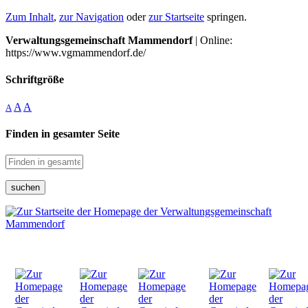
Zum Inhalt
,
zur Navigation
oder
zur Startseite
springen.
Verwaltungsgemeinschaft Mammendorf
| Online:
https://www.vgmammendorf.de/
Schriftgröße
A
A
A
Finden in gesamter Seite
suchen