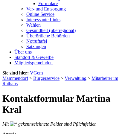
Formulare
Ver- und Entsorgung
Online Service
Interessante Links
Wahlen
Gesundheit (überregional)
Überörtliche Behörden
Notruftafel
Satzungen
Über uns
Standort & Gewerbe
Mitgliedsgemeinden
Sie sind hier:
VGem
Mammendorf
>
Bürgerservice
>
Verwaltung
>
Mitarbeiter im
Rathaus
Kontaktformular Martina
Kral
Mit
gekennzeichnete Felder sind Pflichtfelder.