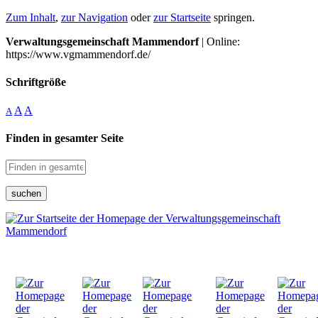
Zum Inhalt
,
zur Navigation
oder
zur Startseite
springen.
Verwaltungsgemeinschaft Mammendorf
| Online:
https://www.vgmammendorf.de/
Schriftgröße
A
A
A
Finden in gesamter Seite
suchen