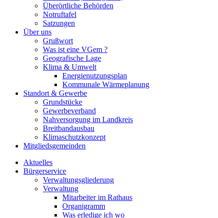
Überörtliche Behörden
Notruftafel
Satzungen
Über uns
Grußwort
Was ist eine VGem ?
Geografische Lage
Klima & Umwelt
Energienutzungsplan
Kommunale Wärmeplanung
Standort & Gewerbe
Grundstücke
Gewerbeverband
Nahversorgung im Landkreis
Breitbandausbau
Klimaschutzkonzept
Mitgliedsgemeinden
Aktuelles
Bürgerservice
Verwaltungsgliederung
Verwaltung
Mitarbeiter im Rathaus
Organigramm
Was erledige ich wo