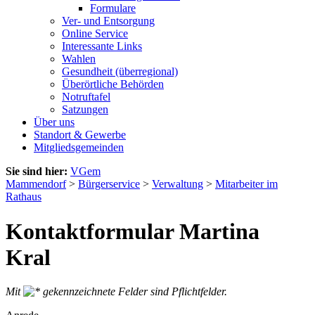
Formulare
Ver- und Entsorgung
Online Service
Interessante Links
Wahlen
Gesundheit (überregional)
Überörtliche Behörden
Notruftafel
Satzungen
Über uns
Standort & Gewerbe
Mitgliedsgemeinden
Sie sind hier:
VGem
Mammendorf
>
Bürgerservice
>
Verwaltung
>
Mitarbeiter im
Rathaus
Kontaktformular Martina
Kral
Mit
gekennzeichnete Felder sind Pflichtfelder.