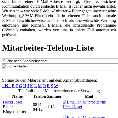
sich hinter einer E-Mail-Adresse verbirgt. Eine rechtssichere
Kommunikation durch einfache E-Mail ist daher nicht gewährleistet.
Wir setzen – wie viele E-Mail-Anbieter – Filter gegen unerwünschte
Werbung („SPAM-Filter“) ein, die in seltenen Fällen auch normale
E-Mails fälschlicherweise automatisch als unerwünschte Werbung
einordnen und löschen. E-Mails, die schädigende Programme
(„Viren“) enthalten, werden von uns in jedem Fall automatisch
gelöscht.
Mitarbeiter-Telefon-Liste
Sprung zu den Mitarbeitern mit dem Anfangsbuchstaben:
B
E
F
G
H
J
K
L
M
O
R
S
W
Telefonliste der Mitarbeiter/innen der Verwaltung
Name
Telefon
Zimmer
Mail
Heckl Josef
08145
Erster
1.18
84-12
Bürgermeister