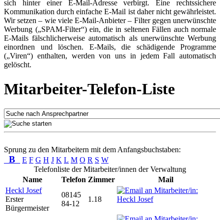
sich hinter einer E-Mail-Adresse verbirgt. Eine rechtssichere
Kommunikation durch einfache E-Mail ist daher nicht gewährleistet.
Wir setzen – wie viele E-Mail-Anbieter – Filter gegen unerwünschte
Werbung („SPAM-Filter“) ein, die in seltenen Fällen auch normale
E-Mails fälschlicherweise automatisch als unerwünschte Werbung
einordnen und löschen. E-Mails, die schädigende Programme
(„Viren“) enthalten, werden von uns in jedem Fall automatisch
gelöscht.
Mitarbeiter-Telefon-Liste
Sprung zu den Mitarbeitern mit dem Anfangsbuchstaben:
B
E
F
G
H
J
K
L
M
O
R
S
W
Telefonliste der Mitarbeiter/innen der Verwaltung
Name
Telefon
Zimmer
Mail
Heckl Josef
08145
Erster
1.18
84-12
Bürgermeister