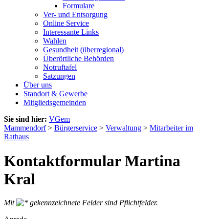
Formulare
Ver- und Entsorgung
Online Service
Interessante Links
Wahlen
Gesundheit (überregional)
Überörtliche Behörden
Notruftafel
Satzungen
Über uns
Standort & Gewerbe
Mitgliedsgemeinden
Sie sind hier:
VGem
Mammendorf
>
Bürgerservice
>
Verwaltung
>
Mitarbeiter im
Rathaus
Kontaktformular Martina
Kral
Mit
gekennzeichnete Felder sind Pflichtfelder.