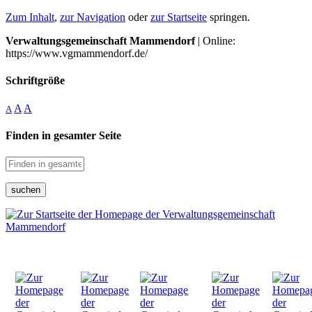
Zum Inhalt
,
zur Navigation
oder
zur Startseite
springen.
Verwaltungsgemeinschaft Mammendorf
| Online:
https://www.vgmammendorf.de/
Schriftgröße
A
A
A
Finden in gesamter Seite
suchen