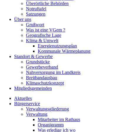
Überörtliche Behörden
Notruftafel
Satzungen
Über uns
Grußwort
Was ist eine VGem ?
Geografische Lage
Klima & Umwelt
Energienutzungsplan
Kommunale Wärmeplanung
Standort & Gewerbe
Grundstücke
Gewerbeverband
Nahversorgung im Landkreis
Breitbandausbau
Klimaschutzkonzept
Mitgliedsgemeinden
Aktuelles
Bürgerservice
Verwaltungsgliederung
Verwaltung
Mitarbeiter im Rathaus
Organigramm
Was erledige ich wo