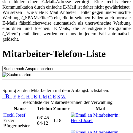
sich hinter einer E-Mail-Adresse verbirgt. Eine rechtssichere
Kommunikation durch einfache E-Mail ist daher nicht gewährleistet.
Wir setzen – wie viele E-Mail-Anbieter – Filter gegen unerwünschte
Werbung („SPAM-Filter“) ein, die in seltenen Fällen auch normale
E-Mails fälschlicherweise automatisch als unerwünschte Werbung
einordnen und löschen. E-Mails, die schädigende Programme
(„Viren“) enthalten, werden von uns in jedem Fall automatisch
gelöscht.
Mitarbeiter-Telefon-Liste
Sprung zu den Mitarbeitern mit dem Anfangsbuchstaben:
B
E
F
G
H
J
K
L
M
O
R
S
W
Telefonliste der Mitarbeiter/innen der Verwaltung
Name
Telefon
Zimmer
Mail
Heckl Josef
08145
Erster
1.18
84-12
Bürgermeister