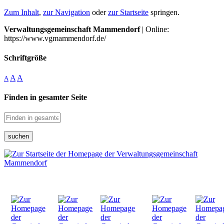
Zum Inhalt
,
zur Navigation
oder
zur Startseite
springen.
Verwaltungsgemeinschaft Mammendorf
| Online:
https://www.vgmammendorf.de/
Schriftgröße
A
A
A
Finden in gesamter Seite
suchen