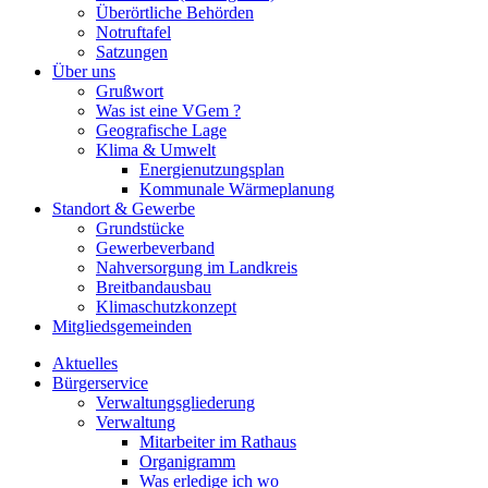
Überörtliche Behörden
Notruftafel
Satzungen
Über uns
Grußwort
Was ist eine VGem ?
Geografische Lage
Klima & Umwelt
Energienutzungsplan
Kommunale Wärmeplanung
Standort & Gewerbe
Grundstücke
Gewerbeverband
Nahversorgung im Landkreis
Breitbandausbau
Klimaschutzkonzept
Mitgliedsgemeinden
Aktuelles
Bürgerservice
Verwaltungsgliederung
Verwaltung
Mitarbeiter im Rathaus
Organigramm
Was erledige ich wo