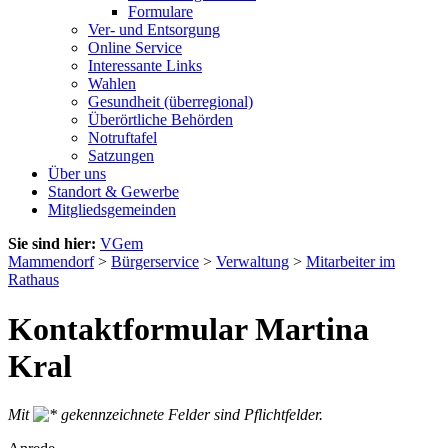
Formulare
Ver- und Entsorgung
Online Service
Interessante Links
Wahlen
Gesundheit (überregional)
Überörtliche Behörden
Notruftafel
Satzungen
Über uns
Standort & Gewerbe
Mitgliedsgemeinden
Sie sind hier:
VGem
Mammendorf
>
Bürgerservice
>
Verwaltung
>
Mitarbeiter im
Rathaus
Kontaktformular Martina
Kral
Mit
gekennzeichnete Felder sind Pflichtfelder.