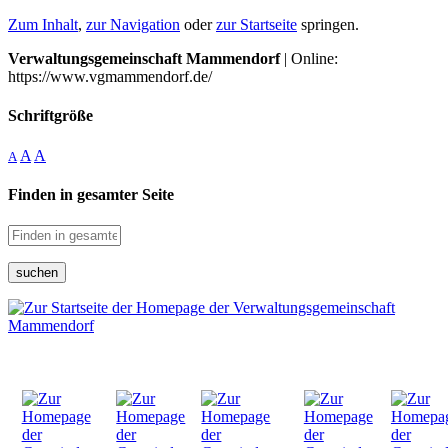
Zum Inhalt
,
zur Navigation
oder
zur Startseite
springen.
Verwaltungsgemeinschaft Mammendorf
| Online:
https://www.vgmammendorf.de/
Schriftgröße
A
A
A
Finden in gesamter Seite
suchen