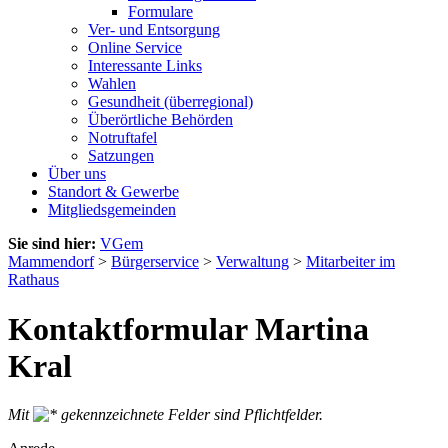
Formulare
Ver- und Entsorgung
Online Service
Interessante Links
Wahlen
Gesundheit (überregional)
Überörtliche Behörden
Notruftafel
Satzungen
Über uns
Standort & Gewerbe
Mitgliedsgemeinden
Sie sind hier:
VGem
Mammendorf
>
Bürgerservice
>
Verwaltung
>
Mitarbeiter im
Rathaus
Kontaktformular Martina
Kral
Mit
gekennzeichnete Felder sind Pflichtfelder.