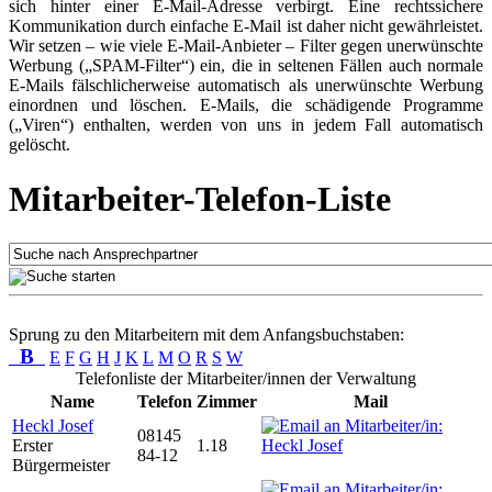
sich hinter einer E-Mail-Adresse verbirgt. Eine rechtssichere
Kommunikation durch einfache E-Mail ist daher nicht gewährleistet.
Wir setzen – wie viele E-Mail-Anbieter – Filter gegen unerwünschte
Werbung („SPAM-Filter“) ein, die in seltenen Fällen auch normale
E-Mails fälschlicherweise automatisch als unerwünschte Werbung
einordnen und löschen. E-Mails, die schädigende Programme
(„Viren“) enthalten, werden von uns in jedem Fall automatisch
gelöscht.
Mitarbeiter-Telefon-Liste
Sprung zu den Mitarbeitern mit dem Anfangsbuchstaben:
B
E
F
G
H
J
K
L
M
O
R
S
W
Telefonliste der Mitarbeiter/innen der Verwaltung
Name
Telefon
Zimmer
Mail
Heckl Josef
08145
Erster
1.18
84-12
Bürgermeister