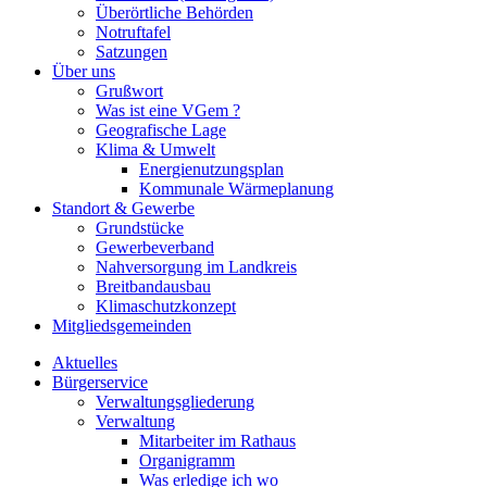
Überörtliche Behörden
Notruftafel
Satzungen
Über uns
Grußwort
Was ist eine VGem ?
Geografische Lage
Klima & Umwelt
Energienutzungsplan
Kommunale Wärmeplanung
Standort & Gewerbe
Grundstücke
Gewerbeverband
Nahversorgung im Landkreis
Breitbandausbau
Klimaschutzkonzept
Mitgliedsgemeinden
Aktuelles
Bürgerservice
Verwaltungsgliederung
Verwaltung
Mitarbeiter im Rathaus
Organigramm
Was erledige ich wo