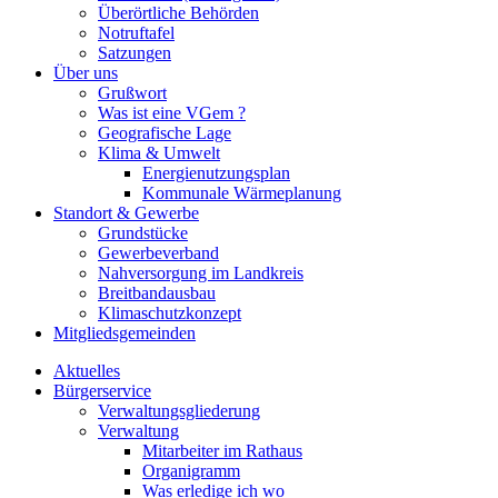
Überörtliche Behörden
Notruftafel
Satzungen
Über uns
Grußwort
Was ist eine VGem ?
Geografische Lage
Klima & Umwelt
Energienutzungsplan
Kommunale Wärmeplanung
Standort & Gewerbe
Grundstücke
Gewerbeverband
Nahversorgung im Landkreis
Breitbandausbau
Klimaschutzkonzept
Mitgliedsgemeinden
Aktuelles
Bürgerservice
Verwaltungsgliederung
Verwaltung
Mitarbeiter im Rathaus
Organigramm
Was erledige ich wo