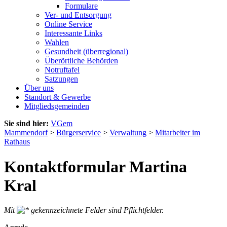
Formulare
Ver- und Entsorgung
Online Service
Interessante Links
Wahlen
Gesundheit (überregional)
Überörtliche Behörden
Notruftafel
Satzungen
Über uns
Standort & Gewerbe
Mitgliedsgemeinden
Sie sind hier:
VGem
Mammendorf
>
Bürgerservice
>
Verwaltung
>
Mitarbeiter im
Rathaus
Kontaktformular Martina
Kral
Mit
gekennzeichnete Felder sind Pflichtfelder.