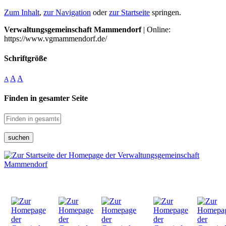
Zum Inhalt
,
zur Navigation
oder
zur Startseite
springen.
Verwaltungsgemeinschaft Mammendorf
| Online:
https://www.vgmammendorf.de/
Schriftgröße
A
A
A
Finden in gesamter Seite
suchen