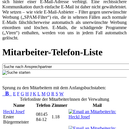
sich hinter einer E-Mail-Adresse verbirgt. Eine rechtssichere
Kommunikation durch einfache E-Mail ist daher nicht gewährleistet.
Wir setzen – wie viele E-Mail-Anbieter – Filter gegen unerwünschte
Werbung („SPAM-Filter“) ein, die in seltenen Fällen auch normale
E-Mails fälschlicherweise automatisch als unerwünschte Werbung
einordnen und löschen. E-Mails, die schädigende Programme
(„Viren“) enthalten, werden von uns in jedem Fall automatisch
gelöscht.
Mitarbeiter-Telefon-Liste
Sprung zu den Mitarbeitern mit dem Anfangsbuchstaben:
B
E
F
G
H
J
K
L
M
O
R
S
W
Telefonliste der Mitarbeiter/innen der Verwaltung
Name
Telefon
Zimmer
Mail
Heckl Josef
08145
Erster
1.18
84-12
Bürgermeister