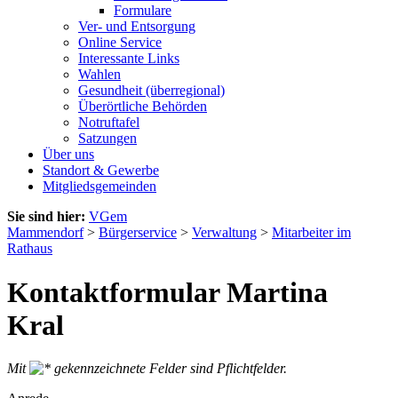
Formulare
Ver- und Entsorgung
Online Service
Interessante Links
Wahlen
Gesundheit (überregional)
Überörtliche Behörden
Notruftafel
Satzungen
Über uns
Standort & Gewerbe
Mitgliedsgemeinden
Sie sind hier:
VGem
Mammendorf
>
Bürgerservice
>
Verwaltung
>
Mitarbeiter im
Rathaus
Kontaktformular Martina
Kral
Mit
gekennzeichnete Felder sind Pflichtfelder.