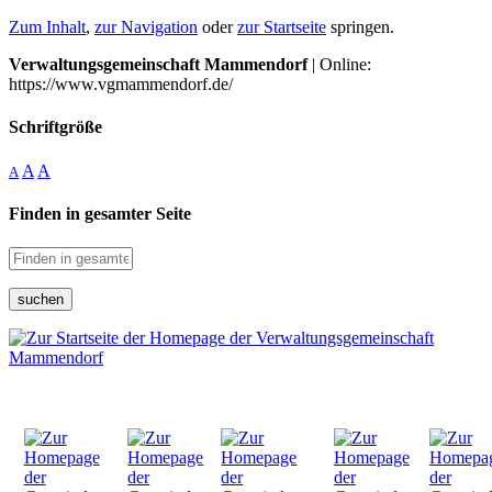
Zum Inhalt
,
zur Navigation
oder
zur Startseite
springen.
Verwaltungsgemeinschaft Mammendorf
| Online:
https://www.vgmammendorf.de/
Schriftgröße
A
A
A
Finden in gesamter Seite
suchen