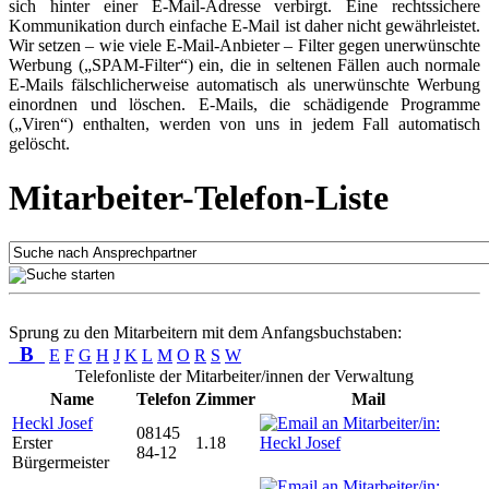
sich hinter einer E-Mail-Adresse verbirgt. Eine rechtssichere
Kommunikation durch einfache E-Mail ist daher nicht gewährleistet.
Wir setzen – wie viele E-Mail-Anbieter – Filter gegen unerwünschte
Werbung („SPAM-Filter“) ein, die in seltenen Fällen auch normale
E-Mails fälschlicherweise automatisch als unerwünschte Werbung
einordnen und löschen. E-Mails, die schädigende Programme
(„Viren“) enthalten, werden von uns in jedem Fall automatisch
gelöscht.
Mitarbeiter-Telefon-Liste
Sprung zu den Mitarbeitern mit dem Anfangsbuchstaben:
B
E
F
G
H
J
K
L
M
O
R
S
W
Telefonliste der Mitarbeiter/innen der Verwaltung
Name
Telefon
Zimmer
Mail
Heckl Josef
08145
Erster
1.18
84-12
Bürgermeister