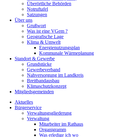
Überörtliche Behörden
Notruftafel
Satzungen
Über uns
Grußwort
Was ist eine VGem ?
Geografische Lage
Klima & Umwelt
Energienutzungsplan
Kommunale Wärmeplanung
Standort & Gewerbe
Grundstücke
Gewerbeverband
Nahversorgung im Landkreis
Breitbandausbau
Klimaschutzkonzept
Mitgliedsgemeinden
Aktuelles
Bürgerservice
Verwaltungsgliederung
Verwaltung
Mitarbeiter im Rathaus
Organigramm
Was erledige ich wo