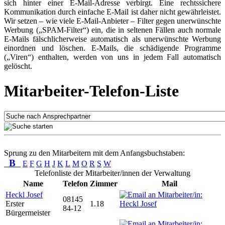
sich hinter einer E-Mail-Adresse verbirgt. Eine rechtssichere
Kommunikation durch einfache E-Mail ist daher nicht gewährleistet.
Wir setzen – wie viele E-Mail-Anbieter – Filter gegen unerwünschte
Werbung („SPAM-Filter“) ein, die in seltenen Fällen auch normale
E-Mails fälschlicherweise automatisch als unerwünschte Werbung
einordnen und löschen. E-Mails, die schädigende Programme
(„Viren“) enthalten, werden von uns in jedem Fall automatisch
gelöscht.
Mitarbeiter-Telefon-Liste
Sprung zu den Mitarbeitern mit dem Anfangsbuchstaben:
B
E
F
G
H
J
K
L
M
O
R
S
W
Telefonliste der Mitarbeiter/innen der Verwaltung
Name
Telefon
Zimmer
Mail
Heckl Josef
08145
Erster
1.18
84-12
Bürgermeister