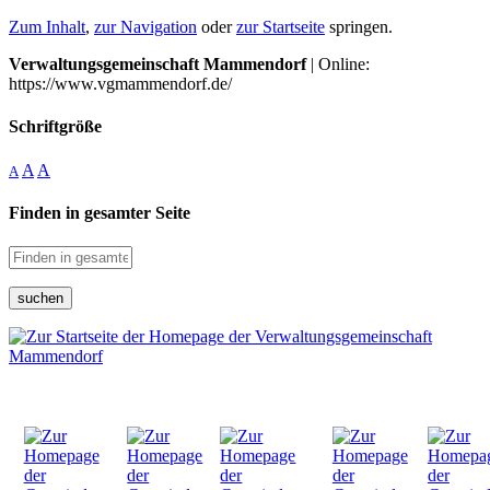
Zum Inhalt
,
zur Navigation
oder
zur Startseite
springen.
Verwaltungsgemeinschaft Mammendorf
| Online:
https://www.vgmammendorf.de/
Schriftgröße
A
A
A
Finden in gesamter Seite
suchen