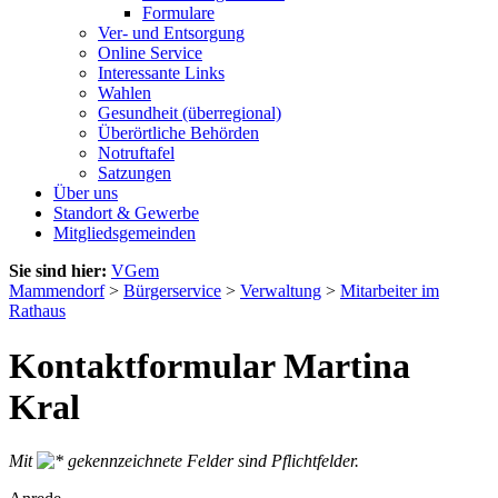
Formulare
Ver- und Entsorgung
Online Service
Interessante Links
Wahlen
Gesundheit (überregional)
Überörtliche Behörden
Notruftafel
Satzungen
Über uns
Standort & Gewerbe
Mitgliedsgemeinden
Sie sind hier:
VGem
Mammendorf
>
Bürgerservice
>
Verwaltung
>
Mitarbeiter im
Rathaus
Kontaktformular Martina
Kral
Mit
gekennzeichnete Felder sind Pflichtfelder.