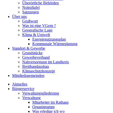
Überörtliche Behörden
Notruftafel
Satzungen
Über uns
Grußwort
Was ist eine VGem ?
Geografische Lage
Klima & Umwelt
Energienutzungsplan
Kommunale Wärmeplanung
Standort & Gewerbe
Grundstücke
Gewerbeverband
Nahversorgung im Landkreis
Breitbandausbau
Klimaschutzkonzept
Mitgliedsgemeinden
Aktuelles
Bürgerservice
Verwaltungsgliederung
Verwaltung
Mitarbeiter im Rathaus
Organigramm
Was erledige ich wo