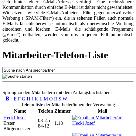
sich hinter einer E-Mail-Adresse verbirgt. Eine rechtssichere
Kommunikation durch einfache E-Mail ist daher nicht gewährleistet.
Wir setzen – wie viele E-Mail-Anbieter – Filter gegen unerwünschte
Werbung („SPAM-Filter“) ein, die in seltenen Fällen auch normale
E-Mails fälschlicherweise automatisch als unerwünschte Werbung
einordnen und löschen. E-Mails, die schädigende Programme
(„Viren“) enthalten, werden von uns in jedem Fall automatisch
gelöscht.
Mitarbeiter-Telefon-Liste
Sprung zu den Mitarbeitern mit dem Anfangsbuchstaben:
B
E
F
G
H
J
K
L
M
O
R
S
W
Telefonliste der Mitarbeiter/innen der Verwaltung
Name
Telefon
Zimmer
Mail
Heckl Josef
08145
Erster
1.18
84-12
Bürgermeister