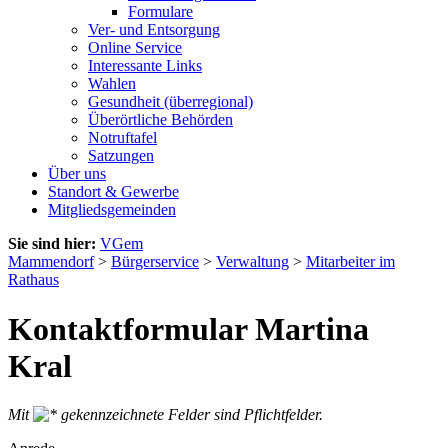
Formulare
Ver- und Entsorgung
Online Service
Interessante Links
Wahlen
Gesundheit (überregional)
Überörtliche Behörden
Notruftafel
Satzungen
Über uns
Standort & Gewerbe
Mitgliedsgemeinden
Sie sind hier:
VGem
Mammendorf
>
Bürgerservice
>
Verwaltung
>
Mitarbeiter im
Rathaus
Kontaktformular Martina
Kral
Mit
gekennzeichnete Felder sind Pflichtfelder.