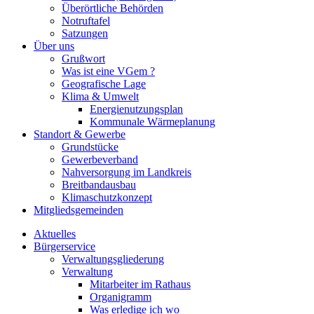
Überörtliche Behörden
Notruftafel
Satzungen
Über uns
Grußwort
Was ist eine VGem ?
Geografische Lage
Klima & Umwelt
Energienutzungsplan
Kommunale Wärmeplanung
Standort & Gewerbe
Grundstücke
Gewerbeverband
Nahversorgung im Landkreis
Breitbandausbau
Klimaschutzkonzept
Mitgliedsgemeinden
Aktuelles
Bürgerservice
Verwaltungsgliederung
Verwaltung
Mitarbeiter im Rathaus
Organigramm
Was erledige ich wo