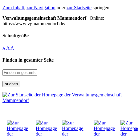
Zum Inhalt
,
zur Navigation
oder
zur Startseite
springen.
Verwaltungsgemeinschaft Mammendorf
| Online:
https://www.vgmammendorf.de/
Schriftgröße
A
A
A
Finden in gesamter Seite
suchen