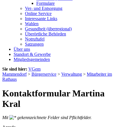
Formulare
Ver- und Entsorgung
Online Service
Interessante Links
Wahlen
Gesundheit (überregional)
Überörtliche Behörden
Notruftafel
Satzungen
Über uns
Standort & Gewerbe
Mitgliedsgemeinden
Sie sind hier:
VGem
Mammendorf
>
Bürgerservice
>
Verwaltung
>
Mitarbeiter im
Rathaus
Kontaktformular Martina
Kral
Mit
gekennzeichnete Felder sind Pflichtfelder.