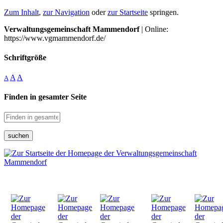
Zum Inhalt
,
zur Navigation
oder
zur Startseite
springen.
Verwaltungsgemeinschaft Mammendorf
| Online:
https://www.vgmammendorf.de/
Schriftgröße
A
A
A
Finden in gesamter Seite
suchen