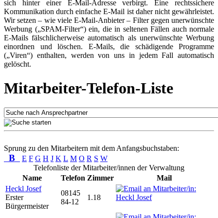
sich hinter einer E-Mail-Adresse verbirgt. Eine rechtssichere
Kommunikation durch einfache E-Mail ist daher nicht gewährleistet.
Wir setzen – wie viele E-Mail-Anbieter – Filter gegen unerwünschte
Werbung („SPAM-Filter“) ein, die in seltenen Fällen auch normale
E-Mails fälschlicherweise automatisch als unerwünschte Werbung
einordnen und löschen. E-Mails, die schädigende Programme
(„Viren“) enthalten, werden von uns in jedem Fall automatisch
gelöscht.
Mitarbeiter-Telefon-Liste
Sprung zu den Mitarbeitern mit dem Anfangsbuchstaben:
B
E
F
G
H
J
K
L
M
O
R
S
W
Telefonliste der Mitarbeiter/innen der Verwaltung
Name
Telefon
Zimmer
Mail
Heckl Josef
08145
Erster
1.18
84-12
Bürgermeister