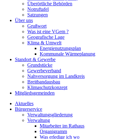
Überörtliche Behörden
Notruftafel
Satzungen
Über uns
Grußwort
Was ist eine VGem ?
Geografische Lage
Klima & Umwelt
Energienutzungsplan
Kommunale Wärmeplanung
Standort & Gewerbe
Grundstücke
Gewerbeverband
Nahversorgung im Landkreis
Breitbandausbau
Klimaschutzkonzept
Mitgliedsgemeinden
Aktuelles
Bürgerservice
Verwaltungsgliederung
Verwaltung
Mitarbeiter im Rathaus
Organigramm
Was erledige ich wo