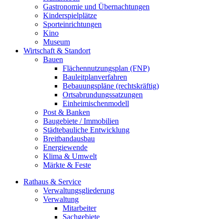
Gastronomie und Übernachtungen
Kinderspielplätze
Sporteinrichtungen
Kino
Museum
Wirtschaft & Standort
Bauen
Flächennutzungsplan (FNP)
Bauleitplanverfahren
Bebauungspläne (rechtskräftig)
Ortsabrundungssatzungen
Einheimischenmodell
Post & Banken
Baugebiete / Immobilien
Städtebauliche Entwicklung
Breitbandausbau
Energiewende
Klima & Umwelt
Märkte & Feste
Rathaus & Service
Verwaltungsgliederung
Verwaltung
Mitarbeiter
Sachgebiete