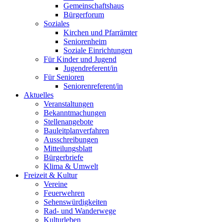
Gemeinschaftshaus
Bürgerforum
Soziales
Kirchen und Pfarrämter
Seniorenheim
Soziale Einrichtungen
Für Kinder und Jugend
Jugendreferent/in
Für Senioren
Seniorenreferent/in
Aktuelles
Veranstaltungen
Bekanntmachungen
Stellenangebote
Bauleitplanverfahren
Ausschreibungen
Mitteilungsblatt
Bürgerbriefe
Klima & Umwelt
Freizeit & Kultur
Vereine
Feuerwehren
Sehenswürdigkeiten
Rad- und Wanderwege
Kulturleben