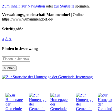
Zum Inhalt
,
zur Navigation
oder
zur Startseite
springen.
Verwaltungsgemeinschaft Mammendorf
| Online:
https://www.vgmammendorf.de/
Schriftgröße
A
A
A
Finden in Jesenwang
suchen