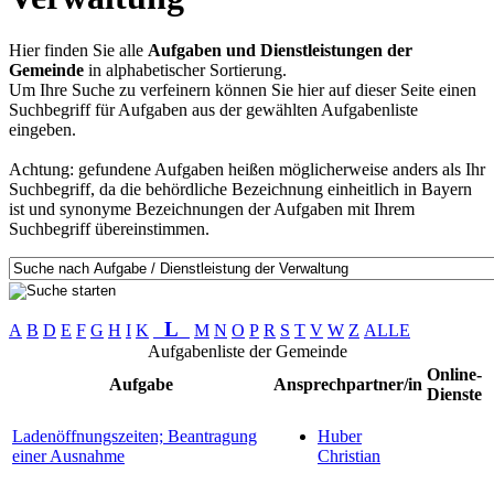
Hier finden Sie alle
Aufgaben und Dienstleistungen der
Gemeinde
in alphabetischer Sortierung.
Um Ihre Suche zu verfeinern können Sie hier auf dieser Seite einen
Suchbegriff für Aufgaben aus der gewählten Aufgabenliste
eingeben.
Achtung: gefundene Aufgaben heißen möglicherweise anders als Ihr
Suchbegriff, da die behördliche Bezeichnung einheitlich in Bayern
ist und synonyme Bezeichnungen der Aufgaben mit Ihrem
Suchbegriff übereinstimmen.
L
A
B
D
E
F
G
H
I
K
M
N
O
P
R
S
T
V
W
Z
ALLE
Aufgabenliste der Gemeinde
Online-
Aufgabe
Ansprechpartner/in
Dienste
Ladenöffnungszeiten; Beantragung
Huber
einer Ausnahme
Christian