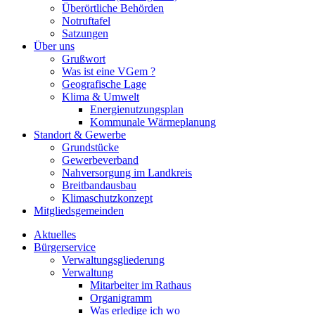
Überörtliche Behörden
Notruftafel
Satzungen
Über uns
Grußwort
Was ist eine VGem ?
Geografische Lage
Klima & Umwelt
Energienutzungsplan
Kommunale Wärmeplanung
Standort & Gewerbe
Grundstücke
Gewerbeverband
Nahversorgung im Landkreis
Breitbandausbau
Klimaschutzkonzept
Mitgliedsgemeinden
Aktuelles
Bürgerservice
Verwaltungsgliederung
Verwaltung
Mitarbeiter im Rathaus
Organigramm
Was erledige ich wo