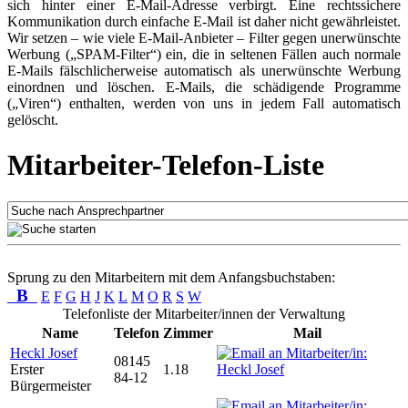
sich hinter einer E-Mail-Adresse verbirgt. Eine rechtssichere
Kommunikation durch einfache E-Mail ist daher nicht gewährleistet.
Wir setzen – wie viele E-Mail-Anbieter – Filter gegen unerwünschte
Werbung („SPAM-Filter“) ein, die in seltenen Fällen auch normale
E-Mails fälschlicherweise automatisch als unerwünschte Werbung
einordnen und löschen. E-Mails, die schädigende Programme
(„Viren“) enthalten, werden von uns in jedem Fall automatisch
gelöscht.
Mitarbeiter-Telefon-Liste
Sprung zu den Mitarbeitern mit dem Anfangsbuchstaben:
B
E
F
G
H
J
K
L
M
O
R
S
W
Telefonliste der Mitarbeiter/innen der Verwaltung
Name
Telefon
Zimmer
Mail
Heckl Josef
08145
Erster
1.18
84-12
Bürgermeister