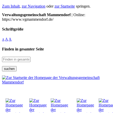
Zum Inhalt
,
zur Navigation
oder
zur Startseite
springen.
Verwaltungsgemeinschaft Mammendorf
| Online:
https://www.vgmammendorf.de/
Schriftgröße
A
A
A
Finden in gesamter Seite
suchen