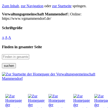
Zum Inhalt
,
zur Navigation
oder
zur Startseite
springen.
Verwaltungsgemeinschaft Mammendorf
| Online:
https://www.vgmammendorf.de/
Schriftgröße
A
A
A
Finden in gesamter Seite
suchen