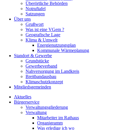
Überörtliche Behörden
Notruftafel
Satzungen
Über uns
Grußwort
Was ist eine VGem ?
Geografische Lage
Klima & Umwelt
Energienutzungsplan
Kommunale Wärmeplanung
Standort & Gewerbe
Grundstücke
Gewerbeverband
Nahversorgung im Landkreis
Breitbandausbau
Klimaschutzkonzept
Mitgliedsgemeinden
Aktuelles
Bürgerservice
Verwaltungsgliederung
Verwaltung
Mitarbeiter im Rathaus
Organigramm
Was erledige ich wo