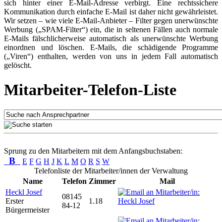
sich hinter einer E-Mail-Adresse verbirgt. Eine rechtssichere
Kommunikation durch einfache E-Mail ist daher nicht gewährleistet.
Wir setzen – wie viele E-Mail-Anbieter – Filter gegen unerwünschte
Werbung („SPAM-Filter“) ein, die in seltenen Fällen auch normale
E-Mails fälschlicherweise automatisch als unerwünschte Werbung
einordnen und löschen. E-Mails, die schädigende Programme
(„Viren“) enthalten, werden von uns in jedem Fall automatisch
gelöscht.
Mitarbeiter-Telefon-Liste
Sprung zu den Mitarbeitern mit dem Anfangsbuchstaben:
B
E
F
G
H
J
K
L
M
O
R
S
W
Telefonliste der Mitarbeiter/innen der Verwaltung
Name
Telefon
Zimmer
Mail
Heckl Josef
08145
Erster
1.18
84-12
Bürgermeister