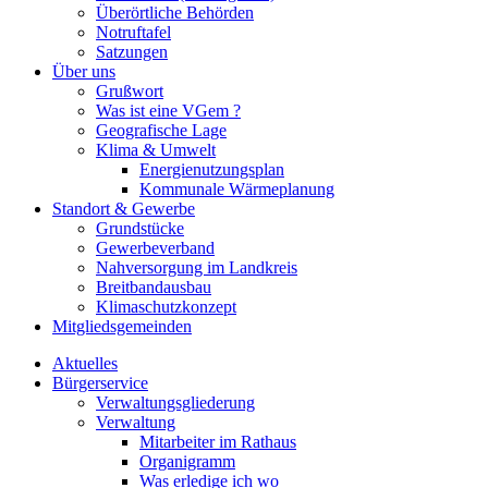
Überörtliche Behörden
Notruftafel
Satzungen
Über uns
Grußwort
Was ist eine VGem ?
Geografische Lage
Klima & Umwelt
Energienutzungsplan
Kommunale Wärmeplanung
Standort & Gewerbe
Grundstücke
Gewerbeverband
Nahversorgung im Landkreis
Breitbandausbau
Klimaschutzkonzept
Mitgliedsgemeinden
Aktuelles
Bürgerservice
Verwaltungsgliederung
Verwaltung
Mitarbeiter im Rathaus
Organigramm
Was erledige ich wo