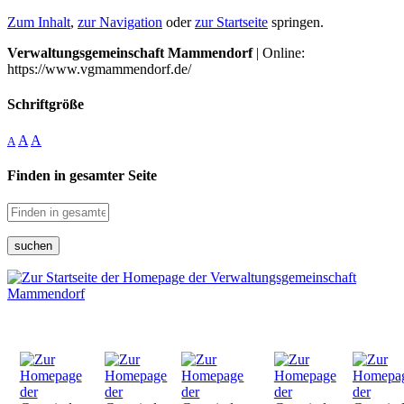
Zum Inhalt
,
zur Navigation
oder
zur Startseite
springen.
Verwaltungsgemeinschaft Mammendorf
| Online:
https://www.vgmammendorf.de/
Schriftgröße
A
A
A
Finden in gesamter Seite
suchen