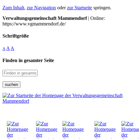
Zum Inhalt
,
zur Navigation
oder
zur Startseite
springen.
Verwaltungsgemeinschaft Mammendorf
| Online:
https://www.vgmammendorf.de/
Schriftgröße
A
A
A
Finden in gesamter Seite
suchen