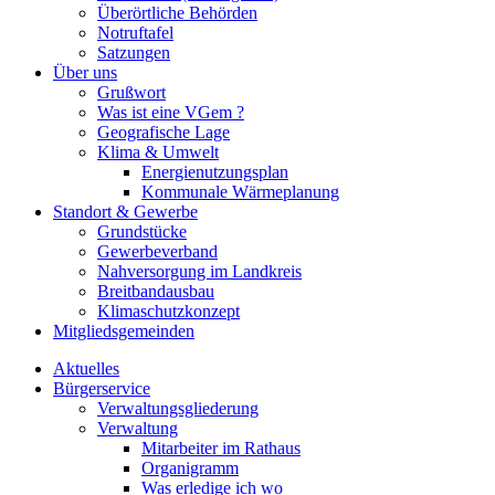
Überörtliche Behörden
Notruftafel
Satzungen
Über uns
Grußwort
Was ist eine VGem ?
Geografische Lage
Klima & Umwelt
Energienutzungsplan
Kommunale Wärmeplanung
Standort & Gewerbe
Grundstücke
Gewerbeverband
Nahversorgung im Landkreis
Breitbandausbau
Klimaschutzkonzept
Mitgliedsgemeinden
Aktuelles
Bürgerservice
Verwaltungsgliederung
Verwaltung
Mitarbeiter im Rathaus
Organigramm
Was erledige ich wo