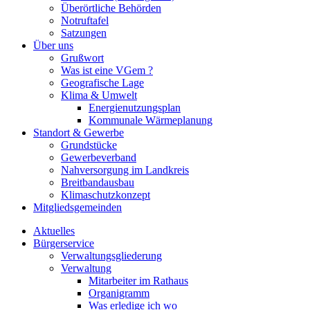
Überörtliche Behörden
Notruftafel
Satzungen
Über uns
Grußwort
Was ist eine VGem ?
Geografische Lage
Klima & Umwelt
Energienutzungsplan
Kommunale Wärmeplanung
Standort & Gewerbe
Grundstücke
Gewerbeverband
Nahversorgung im Landkreis
Breitbandausbau
Klimaschutzkonzept
Mitgliedsgemeinden
Aktuelles
Bürgerservice
Verwaltungsgliederung
Verwaltung
Mitarbeiter im Rathaus
Organigramm
Was erledige ich wo