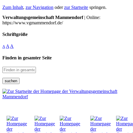
Zum Inhalt
,
zur Navigation
oder
zur Startseite
springen.
Verwaltungsgemeinschaft Mammendorf
| Online:
https://www.vgmammendorf.de/
Schriftgröße
A
A
A
Finden in gesamter Seite
suchen