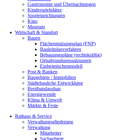
Gastronomie und Übernachtungen
Kinderspielplätze
Sporteinrichtungen
Kino
Museum
Wirtschaft & Standort
Bauen
Flächennutzungsplan (FNP)
Bauleitplanverfahren
Bebauungspläne (rechtskräftig)
Ortsabrundungssatzungen
Einheimischenmodell
Post & Banken
Baugebiete / Immobilien
Städtebauliche Entwicklung
Breitbandausbau
Energiewende
Klima & Umwelt
Märkte & Feste
Rathaus & Service
Verwaltungsgliederung
Verwaltung
Mitarbeiter
Sachgebiete