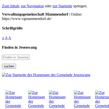
Zum Inhalt
,
zur Navigation
oder
zur Startseite
springen.
Verwaltungsgemeinschaft Mammendorf
| Online:
https://www.vgmammendorf.de/
Schriftgröße
A
A
A
Finden in Jesenwang
suchen