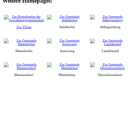
Weitere Homepages:
Zur VGem
Adelshofen
Althegnenberg
Hattenhofen
Jesenwang
Landsberied
Mammendorf
Mittelstetten
Oberschweinbach