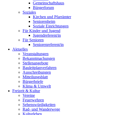
Gemeinschaftshaus
Bürgerforum
Soziales
Kirchen und Pfarrämter
Seniorenheim
Soziale Einrichtungen
Für Kinder und Jugend
Jugendreferent/in
Für Senioren
Seniorenreferent/in
Aktuelles
Veranstaltungen
Bekanntmachungen
Stellenangebote
Bauleitplanverfahren
Ausschreibungen
Mitteilungsblatt
Bürgerbriefe
Klima & Umwelt
Freizeit & Kultur
Vereine
Feuerwehren
Sehenswürdigkeiten
Rad- und Wanderwege
Kulturleben