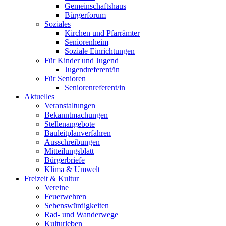
Gemeinschaftshaus
Bürgerforum
Soziales
Kirchen und Pfarrämter
Seniorenheim
Soziale Einrichtungen
Für Kinder und Jugend
Jugendreferent/in
Für Senioren
Seniorenreferent/in
Aktuelles
Veranstaltungen
Bekanntmachungen
Stellenangebote
Bauleitplanverfahren
Ausschreibungen
Mitteilungsblatt
Bürgerbriefe
Klima & Umwelt
Freizeit & Kultur
Vereine
Feuerwehren
Sehenswürdigkeiten
Rad- und Wanderwege
Kulturleben