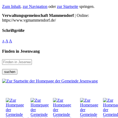
Zum Inhalt
,
zur Navigation
oder
zur Startseite
springen.
Verwaltungsgemeinschaft Mammendorf
| Online:
https://www.vgmammendorf.de/
Schriftgröße
A
A
A
Finden in Jesenwang
suchen