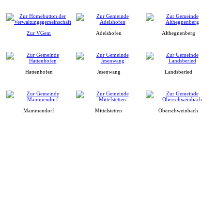
Zur VGem
Adelshofen
Althegnenberg
Hattenhofen
Jesenwang
Landsberied
Mammendorf
Mittelstetten
Oberschweinbach