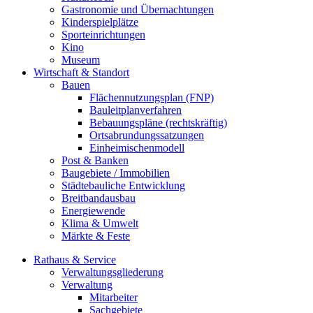
Gastronomie und Übernachtungen
Kinderspielplätze
Sporteinrichtungen
Kino
Museum
Wirtschaft & Standort
Bauen
Flächennutzungsplan (FNP)
Bauleitplanverfahren
Bebauungspläne (rechtskräftig)
Ortsabrundungssatzungen
Einheimischenmodell
Post & Banken
Baugebiete / Immobilien
Städtebauliche Entwicklung
Breitbandausbau
Energiewende
Klima & Umwelt
Märkte & Feste
Rathaus & Service
Verwaltungsgliederung
Verwaltung
Mitarbeiter
Sachgebiete