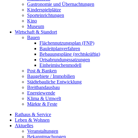
Gastronomie und Übernachtungen
Kinderspielplätze
Sporteinrichtungen
Kino
Museum
Wirtschaft & Standort
Bauen
Flächennutzungsplan (FNP)
Bauleitplanverfahren
Bebauungspläne (rechtskräftig)
Ortsabrundungssatzungen
Einheimischenmodell
Post & Banken
Baugebiete / Immobilien
Städtebauliche Entwicklung
Breitbandausbau
Energiewende
Klima & Umwelt
Märkte & Feste
Rathaus & Service
Leben & Wohnen
Aktuelles
Veranstaltungen
Bekanntmachungen