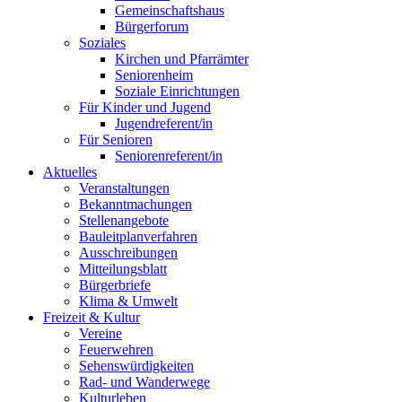
Gemeinschaftshaus
Bürgerforum
Soziales
Kirchen und Pfarrämter
Seniorenheim
Soziale Einrichtungen
Für Kinder und Jugend
Jugendreferent/in
Für Senioren
Seniorenreferent/in
Aktuelles
Veranstaltungen
Bekanntmachungen
Stellenangebote
Bauleitplanverfahren
Ausschreibungen
Mitteilungsblatt
Bürgerbriefe
Klima & Umwelt
Freizeit & Kultur
Vereine
Feuerwehren
Sehenswürdigkeiten
Rad- und Wanderwege
Kulturleben