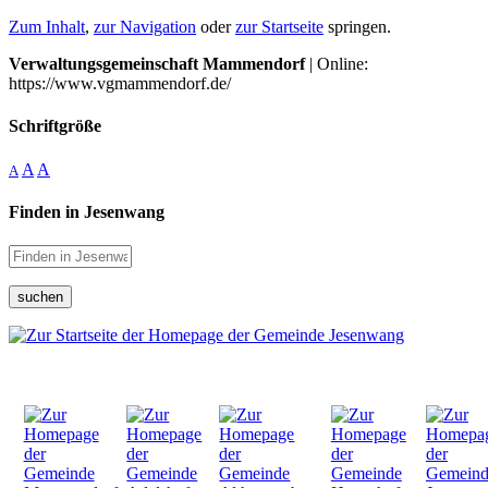
Zum Inhalt
,
zur Navigation
oder
zur Startseite
springen.
Verwaltungsgemeinschaft Mammendorf
| Online:
https://www.vgmammendorf.de/
Schriftgröße
A
A
A
Finden in Jesenwang
suchen