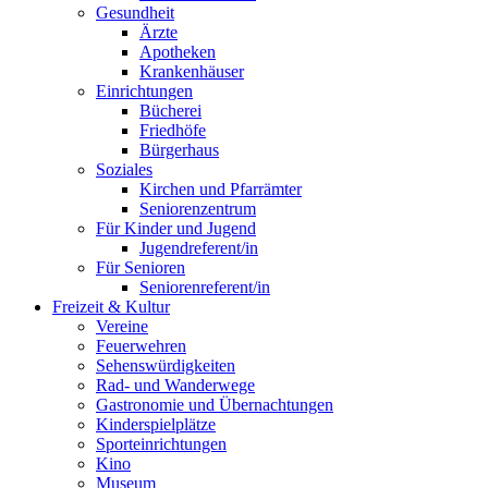
Gesundheit
Ärzte
Apotheken
Krankenhäuser
Einrichtungen
Bücherei
Friedhöfe
Bürgerhaus
Soziales
Kirchen und Pfarrämter
Seniorenzentrum
Für Kinder und Jugend
Jugendreferent/in
Für Senioren
Seniorenreferent/in
Freizeit & Kultur
Vereine
Feuerwehren
Sehenswürdigkeiten
Rad- und Wanderwege
Gastronomie und Übernachtungen
Kinderspielplätze
Sporteinrichtungen
Kino
Museum