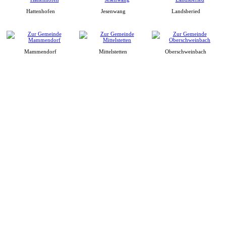
Hattenhofen
Jesenwang
Landsberied
Mammendorf
Mittelstetten
Oberschweinbach