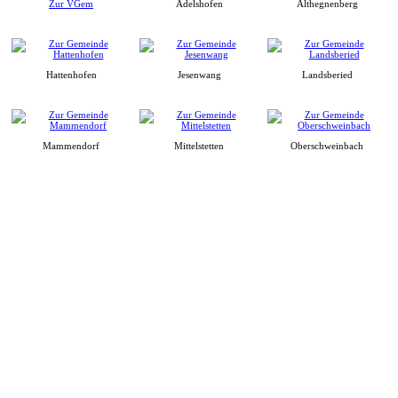
Zur VGem
Adelshofen
Althegnenberg
Hattenhofen
Jesenwang
Landsberied
Mammendorf
Mittelstetten
Oberschweinbach