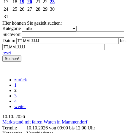
17
18
19
20
21
22
23
24
25
26
27
28
29
30
31
Hier können Sie gezielt suchen:
Kategorie
Suchwort
Datum
bis:
reset
zurück
1
2
3
4
weiter
10.10.
2026
Marktstand mit fairen Waren in Mammendorf
Termin:
10.10.2026 von 09:00
bis 12:00 Uhr