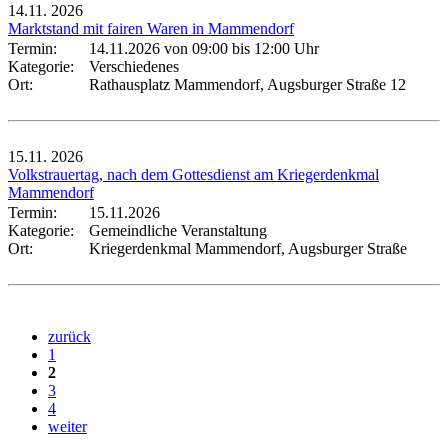
14.11.
2026
Marktstand mit fairen Waren in Mammendorf
Termin:
14.11.2026 von 09:00
bis 12:00 Uhr
Kategorie:
Verschiedenes
Ort:
Rathausplatz Mammendorf, Augsburger Straße 12
15.11.
2026
Volkstrauertag, nach dem Gottesdienst am Kriegerdenkmal
Mammendorf
Termin:
15.11.2026
Kategorie:
Gemeindliche Veranstaltung
Ort:
Kriegerdenkmal Mammendorf, Augsburger Straße
zurück
1
2
3
4
weiter