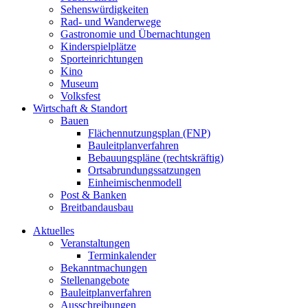
Sehenswürdigkeiten
Rad- und Wanderwege
Gastronomie und Übernachtungen
Kinderspielplätze
Sporteinrichtungen
Kino
Museum
Volksfest
Wirtschaft & Standort
Bauen
Flächennutzungsplan (FNP)
Bauleitplanverfahren
Bebauungspläne (rechtskräftig)
Ortsabrundungssatzungen
Einheimischenmodell
Post & Banken
Breitbandausbau
Aktuelles
Veranstaltungen
Terminkalender
Bekanntmachungen
Stellenangebote
Bauleitplanverfahren
Ausschreibungen