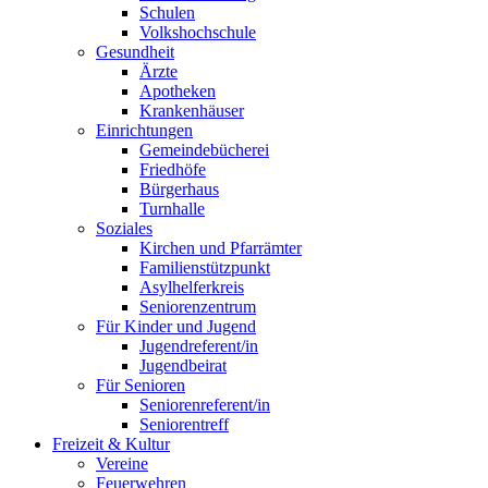
Schulen
Volkshochschule
Gesundheit
Ärzte
Apotheken
Krankenhäuser
Einrichtungen
Gemeindebücherei
Friedhöfe
Bürgerhaus
Turnhalle
Soziales
Kirchen und Pfarrämter
Familienstützpunkt
Asylhelferkreis
Seniorenzentrum
Für Kinder und Jugend
Jugendreferent/in
Jugendbeirat
Für Senioren
Seniorenreferent/in
Seniorentreff
Freizeit & Kultur
Vereine
Feuerwehren