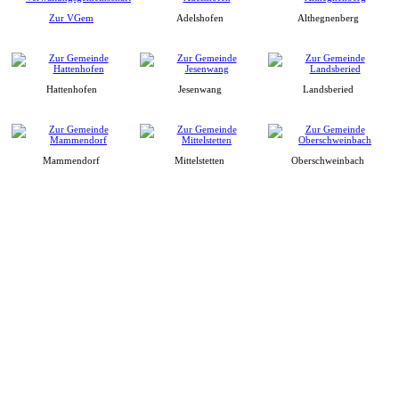
Zur VGem
Adelshofen
Althegnenberg
Hattenhofen
Jesenwang
Landsberied
Mammendorf
Mittelstetten
Oberschweinbach