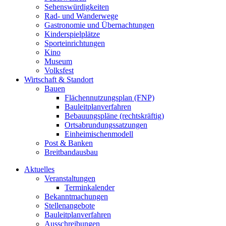
Sehenswürdigkeiten
Rad- und Wanderwege
Gastronomie und Übernachtungen
Kinderspielplätze
Sporteinrichtungen
Kino
Museum
Volksfest
Wirtschaft & Standort
Bauen
Flächennutzungsplan (FNP)
Bauleitplanverfahren
Bebauungspläne (rechtskräftig)
Ortsabrundungssatzungen
Einheimischenmodell
Post & Banken
Breitbandausbau
Aktuelles
Veranstaltungen
Terminkalender
Bekanntmachungen
Stellenangebote
Bauleitplanverfahren
Ausschreibungen