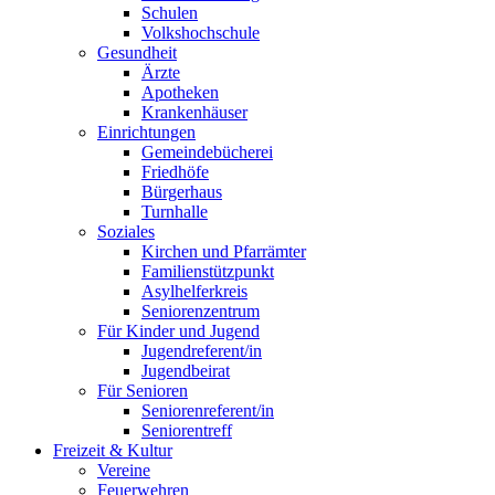
Schulen
Volkshochschule
Gesundheit
Ärzte
Apotheken
Krankenhäuser
Einrichtungen
Gemeindebücherei
Friedhöfe
Bürgerhaus
Turnhalle
Soziales
Kirchen und Pfarrämter
Familienstützpunkt
Asylhelferkreis
Seniorenzentrum
Für Kinder und Jugend
Jugendreferent/in
Jugendbeirat
Für Senioren
Seniorenreferent/in
Seniorentreff
Freizeit & Kultur
Vereine
Feuerwehren