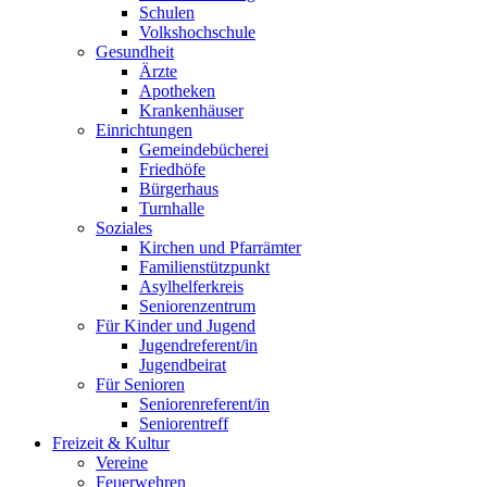
Schulen
Volkshochschule
Gesundheit
Ärzte
Apotheken
Krankenhäuser
Einrichtungen
Gemeindebücherei
Friedhöfe
Bürgerhaus
Turnhalle
Soziales
Kirchen und Pfarrämter
Familienstützpunkt
Asylhelferkreis
Seniorenzentrum
Für Kinder und Jugend
Jugendreferent/in
Jugendbeirat
Für Senioren
Seniorenreferent/in
Seniorentreff
Freizeit & Kultur
Vereine
Feuerwehren