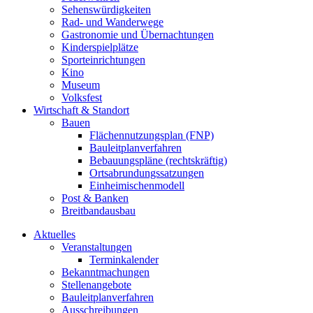
Sehenswürdigkeiten
Rad- und Wanderwege
Gastronomie und Übernachtungen
Kinderspielplätze
Sporteinrichtungen
Kino
Museum
Volksfest
Wirtschaft & Standort
Bauen
Flächennutzungsplan (FNP)
Bauleitplanverfahren
Bebauungspläne (rechtskräftig)
Ortsabrundungssatzungen
Einheimischenmodell
Post & Banken
Breitbandausbau
Aktuelles
Veranstaltungen
Terminkalender
Bekanntmachungen
Stellenangebote
Bauleitplanverfahren
Ausschreibungen