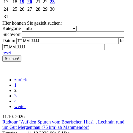
17
18
19
20
21
22
23
24
25
26
27
28
29
30
31
Hier können Sie gezielt suchen:
Kategorie
Suchwort
Datum
bis:
reset
zurück
1
2
3
4
weiter
11.10.
2026
Radtour "Auf den Spuren vom Boarischen Hiasl", Lechrain rund
um Gut Mergenthau (75 km) ab Mammendorf