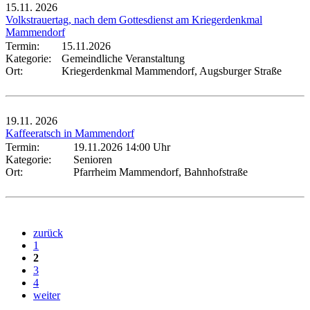
15.11.
2026
Volkstrauertag, nach dem Gottesdienst am Kriegerdenkmal
Mammendorf
Termin:
15.11.2026
Kategorie:
Gemeindliche Veranstaltung
Ort:
Kriegerdenkmal Mammendorf, Augsburger Straße
19.11.
2026
Kaffeeratsch in Mammendorf
Termin:
19.11.2026 14:00 Uhr
Kategorie:
Senioren
Ort:
Pfarrheim Mammendorf, Bahnhofstraße
zurück
1
2
3
4
weiter