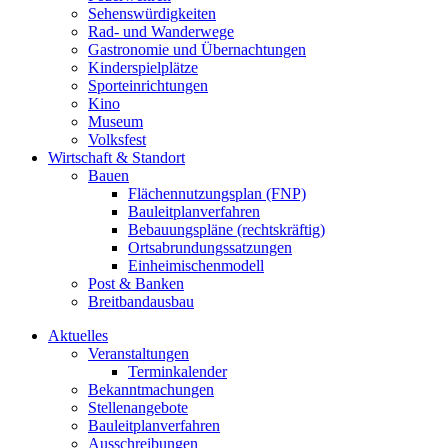
Sehenswürdigkeiten
Rad- und Wanderwege
Gastronomie und Übernachtungen
Kinderspielplätze
Sporteinrichtungen
Kino
Museum
Volksfest
Wirtschaft & Standort
Bauen
Flächennutzungsplan (FNP)
Bauleitplanverfahren
Bebauungspläne (rechtskräftig)
Ortsabrundungssatzungen
Einheimischenmodell
Post & Banken
Breitbandausbau
Aktuelles
Veranstaltungen
Terminkalender
Bekanntmachungen
Stellenangebote
Bauleitplanverfahren
Ausschreibungen