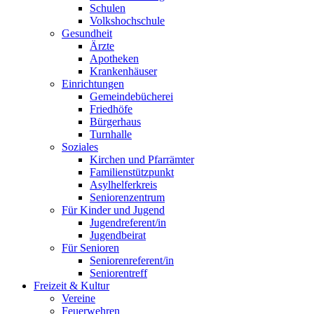
Schulen
Volkshochschule
Gesundheit
Ärzte
Apotheken
Krankenhäuser
Einrichtungen
Gemeindebücherei
Friedhöfe
Bürgerhaus
Turnhalle
Soziales
Kirchen und Pfarrämter
Familienstützpunkt
Asylhelferkreis
Seniorenzentrum
Für Kinder und Jugend
Jugendreferent/in
Jugendbeirat
Für Senioren
Seniorenreferent/in
Seniorentreff
Freizeit & Kultur
Vereine
Feuerwehren