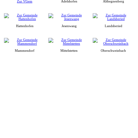
Zur VGem
Adelshofen
Althegnenberg
Hattenhofen
Jesenwang
Landsberied
Mammendorf
Mittelstetten
Oberschweinbach