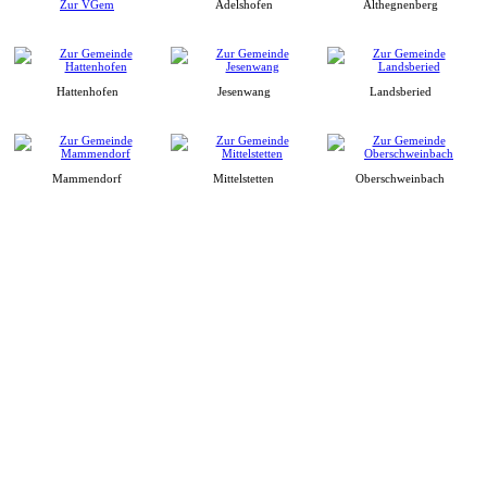
Zur VGem
Adelshofen
Althegnenberg
Hattenhofen
Jesenwang
Landsberied
Mammendorf
Mittelstetten
Oberschweinbach