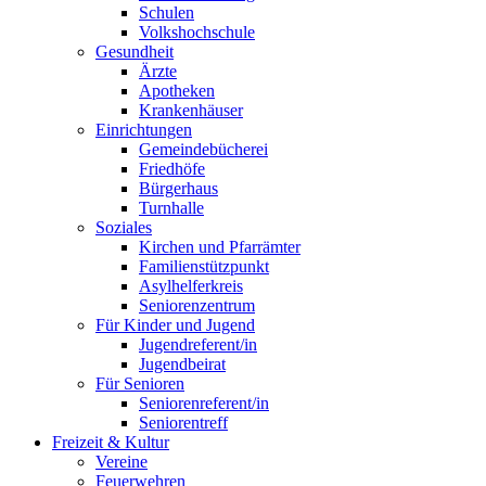
Schulen
Volkshochschule
Gesundheit
Ärzte
Apotheken
Krankenhäuser
Einrichtungen
Gemeindebücherei
Friedhöfe
Bürgerhaus
Turnhalle
Soziales
Kirchen und Pfarrämter
Familienstützpunkt
Asylhelferkreis
Seniorenzentrum
Für Kinder und Jugend
Jugendreferent/in
Jugendbeirat
Für Senioren
Seniorenreferent/in
Seniorentreff
Freizeit & Kultur
Vereine
Feuerwehren