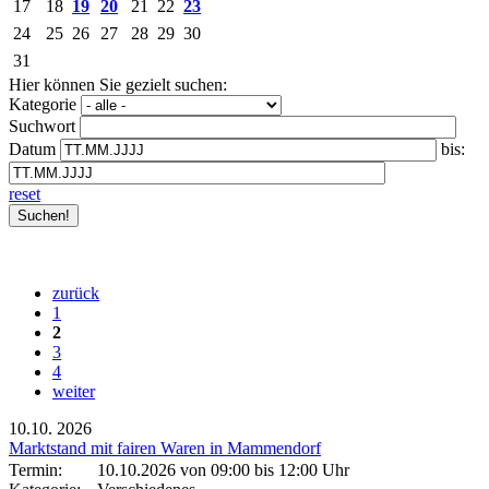
17
18
19
20
21
22
23
24
25
26
27
28
29
30
31
Hier können Sie gezielt suchen:
Kategorie
Suchwort
Datum
bis:
reset
zurück
1
2
3
4
weiter
10.10.
2026
Marktstand mit fairen Waren in Mammendorf
Termin:
10.10.2026 von 09:00
bis 12:00 Uhr