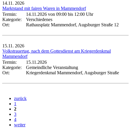
14.11.
2026
Marktstand mit fairen Waren in Mammendorf
Termin:
14.11.2026 von 09:00
bis 12:00 Uhr
Kategorie:
Verschiedenes
Ort:
Rathausplatz Mammendorf, Augsburger Straße 12
15.11.
2026
Volkstrauertag, nach dem Gottesdienst am Kriegerdenkmal
Mammendorf
Termin:
15.11.2026
Kategorie:
Gemeindliche Veranstaltung
Ort:
Kriegerdenkmal Mammendorf, Augsburger Straße
zurück
1
2
3
4
weiter