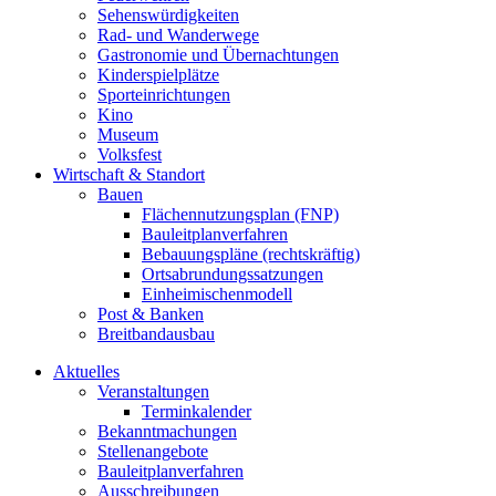
Sehenswürdigkeiten
Rad- und Wanderwege
Gastronomie und Übernachtungen
Kinderspielplätze
Sporteinrichtungen
Kino
Museum
Volksfest
Wirtschaft & Standort
Bauen
Flächennutzungsplan (FNP)
Bauleitplanverfahren
Bebauungspläne (rechtskräftig)
Ortsabrundungssatzungen
Einheimischenmodell
Post & Banken
Breitbandausbau
Aktuelles
Veranstaltungen
Terminkalender
Bekanntmachungen
Stellenangebote
Bauleitplanverfahren
Ausschreibungen