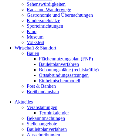
Sehenswürdigkeiten
Rad- und Wanderwege
Gastronomie und Übernachtungen
Kinderspielplätze
Sporteinrichtungen
Kino
Museum
Volksfest
Wirtschaft & Standort
Bauen
Flächennutzungsplan (FNP)
Bauleitplanverfahren
Bebauungspläne (rechtskräftig)
Ortsabrundungssatzungen
Einheimischenmodell
Post & Banken
Breitbandausbau
Aktuelles
Veranstaltungen
Terminkalender
Bekanntmachungen
Stellenangebote
Bauleitplanverfahren
Ausschreibungen