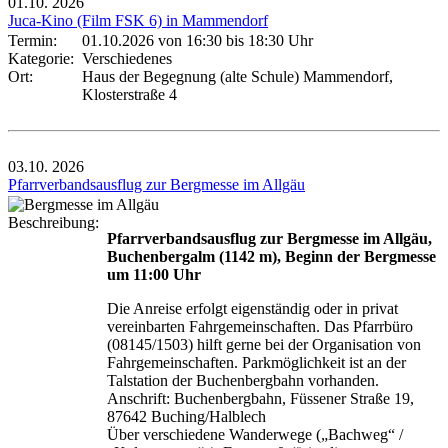
01.10.
2026
Juca-Kino (Film FSK 6) in Mammendorf
Termin:
01.10.2026 von 16:30
bis 18:30 Uhr
Kategorie:
Verschiedenes
Ort:
Haus der Begegnung (alte Schule) Mammendorf,
Klosterstraße 4
03.10.
2026
Pfarrverbandsausflug zur Bergmesse im Allgäu
Beschreibung:
Pfarrverbandsausflug zur Bergmesse im Allgäu,
Buchenbergalm (1142 m), Beginn der Bergmesse
um 11:00 Uhr
Die Anreise erfolgt eigenständig oder in privat
vereinbarten Fahrgemeinschaften. Das Pfarrbüro
(08145/1503) hilft gerne bei der Organisation von
Fahrgemeinschaften. Parkmöglichkeit ist an der
Talstation der Buchenbergbahn vorhanden.
Anschrift: Buchenbergbahn, Füssener Straße 19,
87642 Buching/Halblech
Über verschiedene Wanderwege („Bachweg“ /