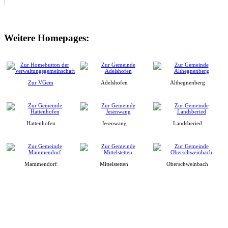
Weitere Homepages:
Zur VGem
Adelshofen
Althegnenberg
Hattenhofen
Jesenwang
Landsberied
Mammendorf
Mittelstetten
Oberschweinbach