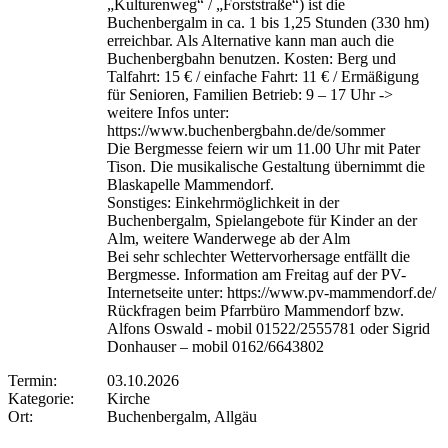
„Kulturenweg“ / „Forststraße“) ist die
Buchenbergalm in ca. 1 bis 1,25 Stunden (330 hm)
erreichbar. Als Alternative kann man auch die
Buchenbergbahn benutzen. Kosten: Berg und
Talfahrt: 15 € / einfache Fahrt: 11 € / Ermäßigung
für Senioren, Familien Betrieb: 9 – 17 Uhr ->
weitere Infos unter:
https://www.buchenbergbahn.de/de/sommer
Die Bergmesse feiern wir um 11.00 Uhr mit Pater
Tison. Die musikalische Gestaltung übernimmt die
Blaskapelle Mammendorf.
Sonstiges: Einkehrmöglichkeit in der
Buchenbergalm, Spielangebote für Kinder an der
Alm, weitere Wanderwege ab der Alm
Bei sehr schlechter Wettervorhersage entfällt die
Bergmesse. Information am Freitag auf der PV-
Internetseite unter: https://www.pv-mammendorf.de/
Rückfragen beim Pfarrbüro Mammendorf bzw.
Alfons Oswald - mobil 01522/2555781 oder Sigrid
Donhauser – mobil 0162/6643802
Termin:
03.10.2026
Kategorie:
Kirche
Ort:
Buchenbergalm, Allgäu