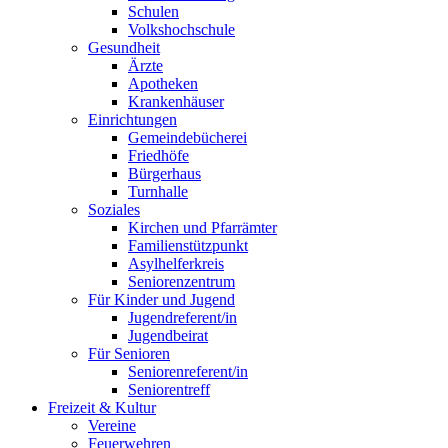
Schulen
Volkshochschule
Gesundheit
Ärzte
Apotheken
Krankenhäuser
Einrichtungen
Gemeindebücherei
Friedhöfe
Bürgerhaus
Turnhalle
Soziales
Kirchen und Pfarrämter
Familienstützpunkt
Asylhelferkreis
Seniorenzentrum
Für Kinder und Jugend
Jugendreferent/in
Jugendbeirat
Für Senioren
Seniorenreferent/in
Seniorentreff
Freizeit & Kultur
Vereine
Feuerwehren