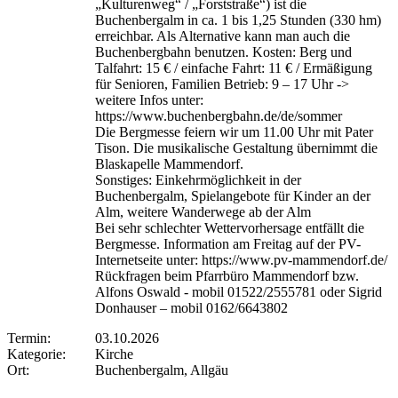
„Kulturenweg“ / „Forststraße“) ist die
Buchenbergalm in ca. 1 bis 1,25 Stunden (330 hm)
erreichbar. Als Alternative kann man auch die
Buchenbergbahn benutzen. Kosten: Berg und
Talfahrt: 15 € / einfache Fahrt: 11 € / Ermäßigung
für Senioren, Familien Betrieb: 9 – 17 Uhr ->
weitere Infos unter:
https://www.buchenbergbahn.de/de/sommer
Die Bergmesse feiern wir um 11.00 Uhr mit Pater
Tison. Die musikalische Gestaltung übernimmt die
Blaskapelle Mammendorf.
Sonstiges: Einkehrmöglichkeit in der
Buchenbergalm, Spielangebote für Kinder an der
Alm, weitere Wanderwege ab der Alm
Bei sehr schlechter Wettervorhersage entfällt die
Bergmesse. Information am Freitag auf der PV-
Internetseite unter: https://www.pv-mammendorf.de/
Rückfragen beim Pfarrbüro Mammendorf bzw.
Alfons Oswald - mobil 01522/2555781 oder Sigrid
Donhauser – mobil 0162/6643802
Termin:
03.10.2026
Kategorie:
Kirche
Ort:
Buchenbergalm, Allgäu