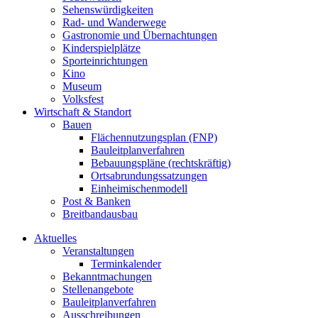
Sehenswürdigkeiten
Rad- und Wanderwege
Gastronomie und Übernachtungen
Kinderspielplätze
Sporteinrichtungen
Kino
Museum
Volksfest
Wirtschaft & Standort
Bauen
Flächennutzungsplan (FNP)
Bauleitplanverfahren
Bebauungspläne (rechtskräftig)
Ortsabrundungssatzungen
Einheimischenmodell
Post & Banken
Breitbandausbau
Aktuelles
Veranstaltungen
Terminkalender
Bekanntmachungen
Stellenangebote
Bauleitplanverfahren
Ausschreibungen