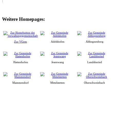
Weitere Homepages:
Zur VGem
Adelshofen
Althegnenberg
Hattenhofen
Jesenwang
Landsberied
Mammendorf
Mittelstetten
Oberschweinbach