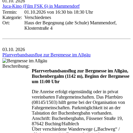
01.10.
2026
Juca-Kino (Film FSK 6) in Mammendorf
Termin:
01.10.2026 von 16:30
bis 18:30 Uhr
Kategorie:
Verschiedenes
Ort:
Haus der Begegnung (alte Schule) Mammendorf,
Klosterstraße 4
03.10.
2026
Pfarrverbandsausflug zur Bergmesse im Allgäu
Beschreibung:
Pfarrverbandsausflug zur Bergmesse im Allgäu,
Buchenbergalm (1142 m), Beginn der Bergmesse
um 11:00 Uhr
Die Anreise erfolgt eigenständig oder in privat
vereinbarten Fahrgemeinschaften. Das Pfarrbüro
(08145/1503) hilft gerne bei der Organisation von
Fahrgemeinschaften. Parkmöglichkeit ist an der
Talstation der Buchenbergbahn vorhanden.
Anschrift: Buchenbergbahn, Füssener Straße 19,
87642 Buching/Halblech
Über verschiedene Wanderwege („Bachweg“ /