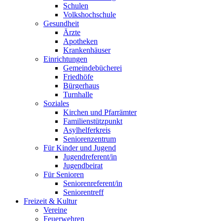
Schulen
Volkshochschule
Gesundheit
Ärzte
Apotheken
Krankenhäuser
Einrichtungen
Gemeindebücherei
Friedhöfe
Bürgerhaus
Turnhalle
Soziales
Kirchen und Pfarrämter
Familienstützpunkt
Asylhelferkreis
Seniorenzentrum
Für Kinder und Jugend
Jugendreferent/in
Jugendbeirat
Für Senioren
Seniorenreferent/in
Seniorentreff
Freizeit & Kultur
Vereine
Feuerwehren